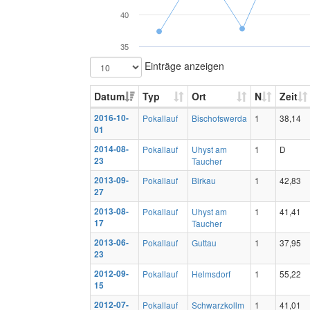
40
35
Einträge anzeigen
Datum
Typ
Ort
N
Zeit
2016-10-
Pokallauf
Bischofswerda
1
38,14
01
2014-08-
Pokallauf
Uhyst am
1
D
23
Taucher
2013-09-
Pokallauf
Birkau
1
42,83
27
2013-08-
Pokallauf
Uhyst am
1
41,41
17
Taucher
2013-06-
Pokallauf
Guttau
1
37,95
23
2012-09-
Pokallauf
Helmsdorf
1
55,22
15
2012-07-
Pokallauf
Schwarzkollm
1
41,01