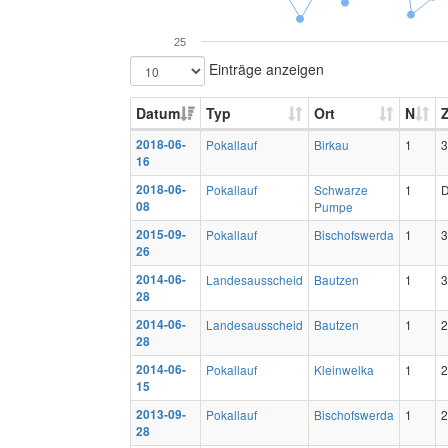
25
Einträge anzeigen
Datum
Typ
Ort
N
Z
2018-06-
Pokallauf
Birkau
1
3
16
2018-06-
Pokallauf
Schwarze
1
08
Pumpe
2015-09-
Pokallauf
Bischofswerda
1
3
26
2014-06-
Landesausscheid
Bautzen
1
3
28
2014-06-
Landesausscheid
Bautzen
1
2
28
2014-06-
Pokallauf
Kleinwelka
1
2
15
2013-09-
Pokallauf
Bischofswerda
1
2
28