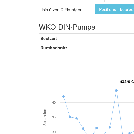
Positionen bearbe
1 bis 6 von 6 Einträgen
WKO DIN-Pumpe
Bestzeit
Durchschnitt
93.1 % G
93.1 % G
40
Sekunden
35
30