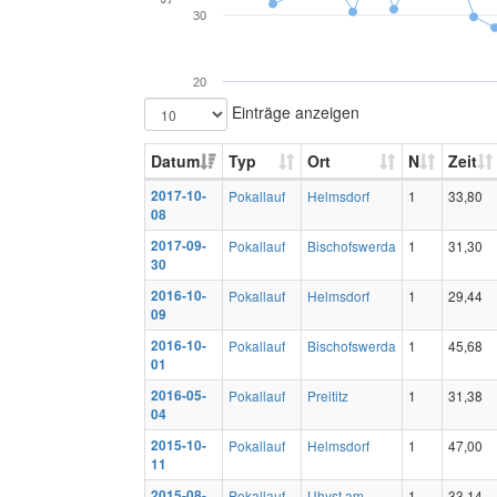
30
20
Einträge anzeigen
Datum
Typ
Ort
N
Zeit
2017-10-
Pokallauf
Helmsdorf
1
33,80
08
2017-09-
Pokallauf
Bischofswerda
1
31,30
30
2016-10-
Pokallauf
Helmsdorf
1
29,44
09
2016-10-
Pokallauf
Bischofswerda
1
45,68
01
2016-05-
Pokallauf
Preititz
1
31,38
04
2015-10-
Pokallauf
Helmsdorf
1
47,00
11
2015-08-
Pokallauf
Uhyst am
1
33,14