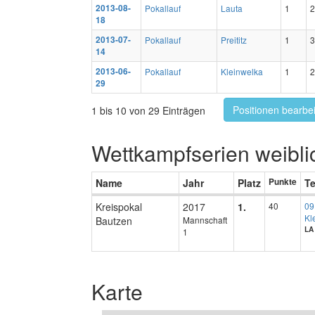
2013-08-
Pokallauf
Lauta
1
2
18
2013-07-
Pokallauf
Preititz
1
3
14
2013-06-
Pokallauf
Kleinwelka
1
2
29
Positionen bearbe
1 bis 10 von 29 Einträgen
Wettkampfserien weibli
Name
Jahr
Platz
Punkte
T
Kreispokal
2017
1.
40
09
Kl
Bautzen
Mannschaft
LA
1
Karte