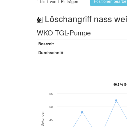
Positionen bearbe
1 bis 1 von 1 Einträgen
Löschangriff nass wei
WKO TGL-Pumpe
Bestzeit
Durchschnitt
90.9 % G
90.9 % G
55
50
Sekunden
45