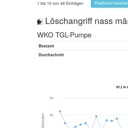
Positionen bearbe
1 bis 10 von 48 Einträgen
Löschangriff nass mä
WKO TGL-Pumpe
Bestzeit
Durchschnitt
97.1 % 
97.1 % 
50
Sekunden
40