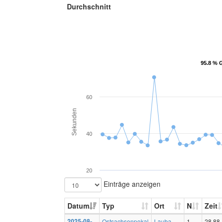
Durchschnitt
95.8 % 
95.8 % 
60
Sekunden
40
20
Einträge anzeigen
Datum
Typ
Ort
N
Zeit
2025-08-
Ostsachsenpokal
Lauba
1
28,88