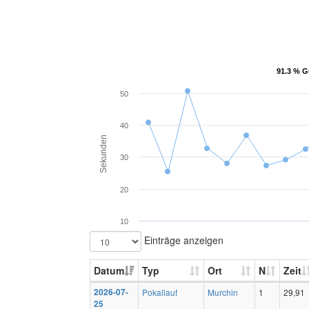
91.3 % G
91.3 % G
50
40
Sekunden
30
20
10
Einträge anzeigen
Datum
Typ
Ort
N
Zeit
2026-07-
Pokallauf
Murchin
1
29,91
25