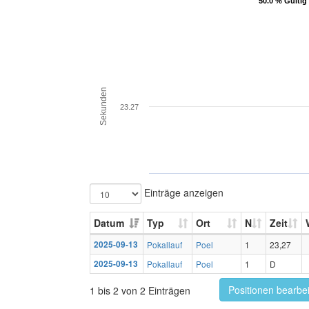
50.0 % Gültig
50.0 % Gültig
Sekunden
23.27
Einträge anzeigen
Datum
Typ
Ort
N
Zeit
2025-09-13
Pokallauf
Poel
1
23,27
2025-09-13
Pokallauf
Poel
1
D
Positionen bearbe
1 bis 2 von 2 Einträgen