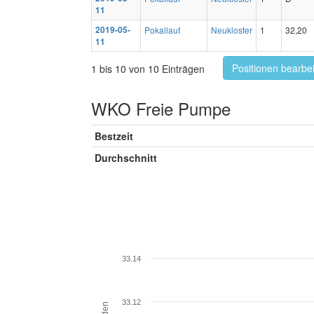
11
2019-05-
Pokallauf
Neukloster
1
32,20
11
Positionen bearbe
1 bis 10 von 10 Einträgen
WKO Freie Pumpe
Bestzeit
Durchschnitt
33.14
33.12