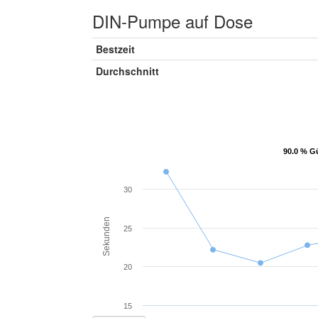
DIN-Pumpe auf Dose
Bestzeit
Durchschnitt
90.0 % Gü
90.0 % Gü
30
Sekunden
25
20
15