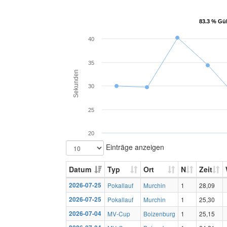
83.3 % Gül
83.3 % Gül
40
35
Sekunden
30
25
20
Einträge anzeigen
Datum
Typ
Ort
N
Zeit
2026-07-25
Pokallauf
Murchin
1
28,09
2026-07-25
Pokallauf
Murchin
1
25,30
2026-07-04
MV-Cup
Boizenburg
1
25,15