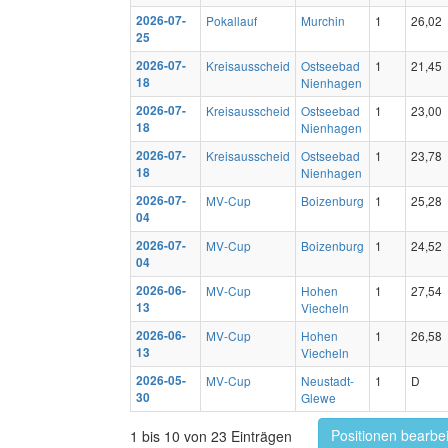
2026-07-
Pokallauf
Murchin
1
26,02
25
2026-07-
Kreisausscheid
Ostseebad
1
21,45
18
Nienhagen
2026-07-
Kreisausscheid
Ostseebad
1
23,00
18
Nienhagen
2026-07-
Kreisausscheid
Ostseebad
1
23,78
18
Nienhagen
2026-07-
MV-Cup
Boizenburg
1
25,28
04
2026-07-
MV-Cup
Boizenburg
1
24,52
04
2026-06-
MV-Cup
Hohen
1
27,54
13
Viecheln
2026-06-
MV-Cup
Hohen
1
26,58
13
Viecheln
2026-05-
MV-Cup
Neustadt-
1
D
30
Glewe
Positionen bearbe
1 bis 10 von 23 Einträgen