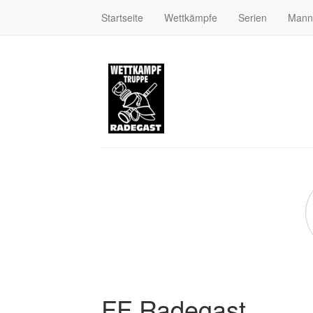
Startseite
Wettkämpfe
Serien
Mann
FF Radegast