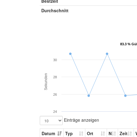
Bestzeit
Durchschnitt
83.3 % Gül
83.3 % Gül
30
Sekunden
28
26
24
Einträge anzeigen
Datum
Typ
Ort
N
Zeit