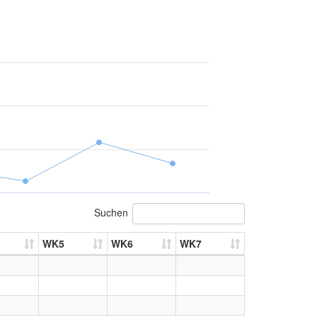
Suchen
WK5
WK6
WK7