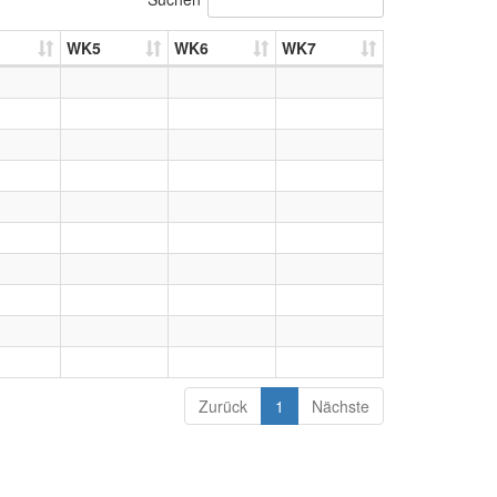
WK5
WK6
WK7
Zurück
1
Nächste