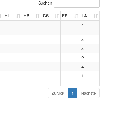
Suchen
HL
HB
GS
FS
LA
4
4
4
2
4
1
Zurück
1
Nächste