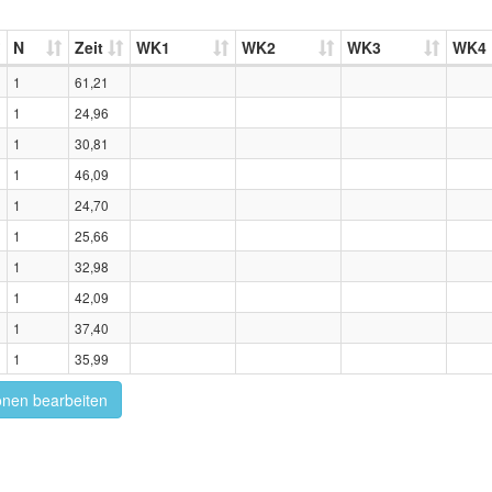
N
Zeit
WK1
WK2
WK3
WK4
1
61,21
1
24,96
1
30,81
1
46,09
1
24,70
1
25,66
1
32,98
1
42,09
1
37,40
1
35,99
onen bearbeiten