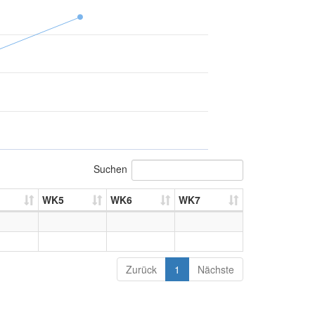
Suchen
WK5
WK6
WK7
Zurück
1
Nächste