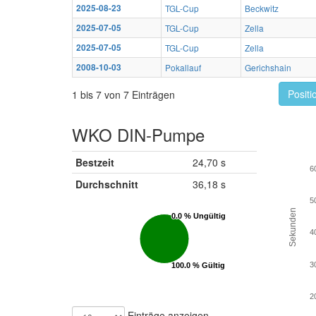
2025-08-23
TGL-Cup
Beckwitz
2025-07-05
TGL-Cup
Zella
2025-07-05
TGL-Cup
Zella
2008-10-03
Pokallauf
Gerichshain
Positi
1 bis 7 von 7 Einträgen
WKO DIN-Pumpe
Bestzeit
24,70 s
6
Durchschnitt
36,18 s
5
Sekunden
0.0 % Ungültig
0.0 % Ungültig
4
3
100.0 % Gültig
100.0 % Gültig
2
Einträge anzeigen