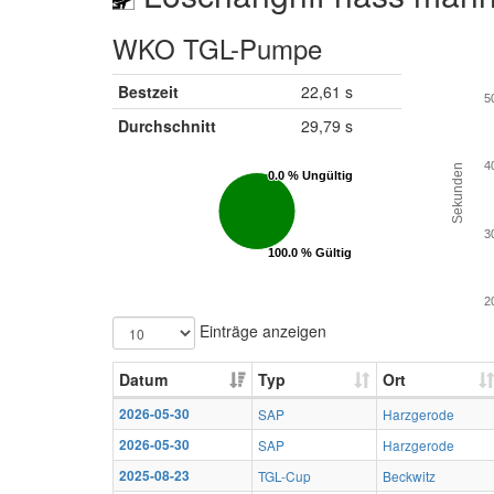
WKO TGL-Pumpe
Bestzeit
22,61 s
5
Durchschnitt
29,79 s
4
Sekunden
0.0 % Ungültig
0.0 % Ungültig
3
100.0 % Gültig
100.0 % Gültig
2
Einträge anzeigen
Datum
Typ
Ort
2026-05-30
SAP
Harzgerode
2026-05-30
SAP
Harzgerode
2025-08-23
TGL-Cup
Beckwitz