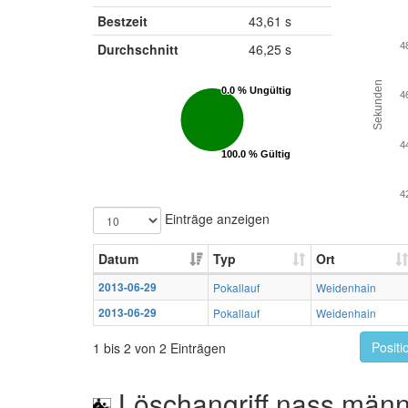
Bestzeit
43,61 s
Durchschnitt
46,25 s
4
Sekunden
0.0 % Ungültig
0.0 % Ungültig
4
4
100.0 % Gültig
100.0 % Gültig
4
Einträge anzeigen
Datum
Typ
Ort
2013-06-29
Pokallauf
Weidenhain
2013-06-29
Pokallauf
Weidenhain
Positi
1 bis 2 von 2 Einträgen
Löschangriff nass männ