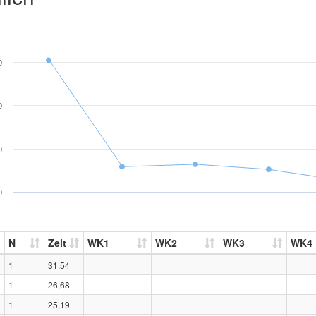
0
0
0
0
N
Zeit
WK1
WK2
WK3
WK4
1
31,54
1
26,68
1
25,19