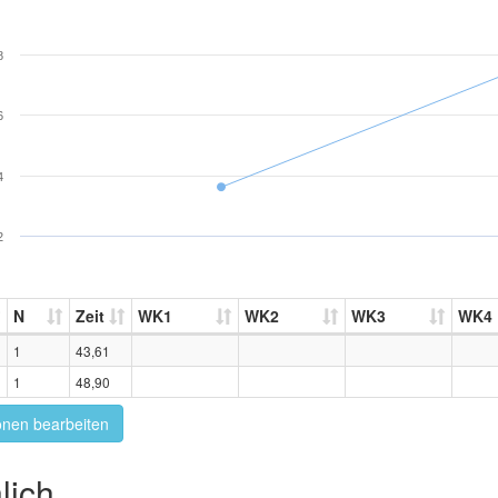
8
6
4
2
N
Zeit
WK1
WK2
WK3
WK4
1
43,61
1
48,90
onen bearbeiten
lich