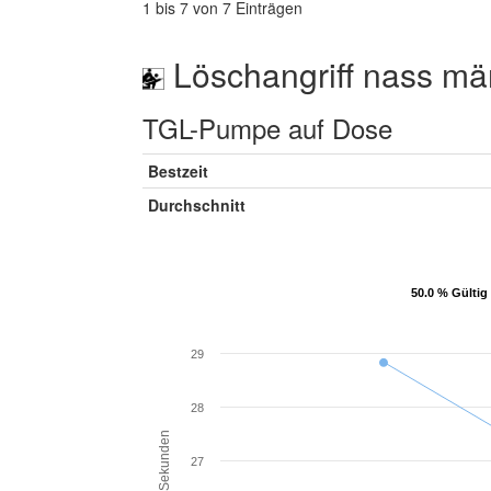
1 bis 7 von 7 Einträgen
Löschangriff nass mä
TGL-Pumpe auf Dose
Bestzeit
Durchschnitt
50.0 % Gültig
50.0 % Gültig
29
28
Sekunden
27