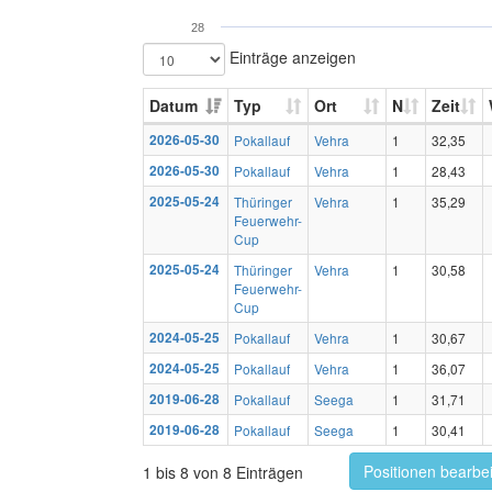
28
Einträge anzeigen
Datum
Typ
Ort
N
Zeit
2026-05-30
Pokallauf
Vehra
1
32,35
2026-05-30
Pokallauf
Vehra
1
28,43
2025-05-24
Thüringer
Vehra
1
35,29
Feuerwehr-
Cup
2025-05-24
Thüringer
Vehra
1
30,58
Feuerwehr-
Cup
2024-05-25
Pokallauf
Vehra
1
30,67
2024-05-25
Pokallauf
Vehra
1
36,07
2019-06-28
Pokallauf
Seega
1
31,71
2019-06-28
Pokallauf
Seega
1
30,41
Positionen bearbe
1 bis 8 von 8 Einträgen