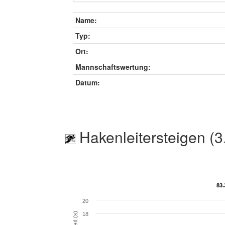
Name:
Typ:
Ort:
Mannschaftswertung:
Datum:
Hakenleitersteigen (3
83.
83.
20
Zeit (s)
18