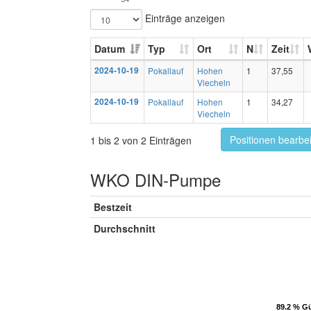
Einträge anzeigen
Datum
Typ
Ort
N
Zeit
2024-10-19
Pokallauf
Hohen
1
37,55
Viecheln
2024-10-19
Pokallauf
Hohen
1
34,27
Viecheln
Positionen bearbe
1 bis 2 von 2 Einträgen
WKO DIN-Pumpe
Bestzeit
Durchschnitt
89.2 % Gü
89.2 % Gü