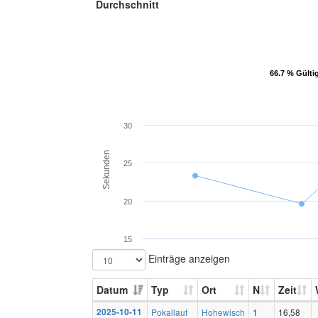
Durchschnitt
66.7 % Gülti
66.7 % Gülti
30
Sekunden
25
20
15
Einträge anzeigen
Datum
Typ
Ort
N
Zeit
2025-10-11
Pokallauf
Hohewisch
1
16,58