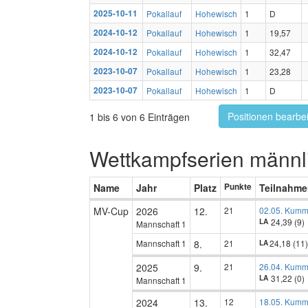
2025-10-11
Pokallauf
Hohewisch
1
D
2024-10-12
Pokallauf
Hohewisch
1
19,57
2024-10-12
Pokallauf
Hohewisch
1
32,47
2023-10-07
Pokallauf
Hohewisch
1
23,28
2023-10-07
Pokallauf
Hohewisch
1
D
Positionen bearbe
1 bis 6 von 6 Einträgen
Wettkampfserien männl
Name
Jahr
Platz
Punkte
Teilnahm
MV-Cup
2026
12.
21
02.05. Kumm
24,39 (9)
LA
Mannschaft 1
Mannschaft 1
8.
21
24,18 (11)
LA
2025
9.
21
26.04. Kumm
31,22 (0)
LA
Mannschaft 1
2024
13.
12
18.05. Kumm