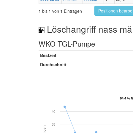
Positionen bearbe
1 bis 1 von 1 Einträgen
Löschangriff nass mä
WKO TGL-Pumpe
Bestzeit
Durchschnitt
94.4 % G
94.4 % G
40
35