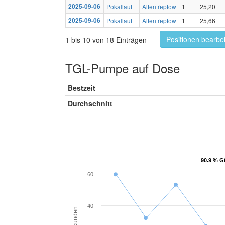
2025-09-06
Pokallauf
Altentreptow
1
25,20
2025-09-06
Pokallauf
Altentreptow
1
25,66
Positionen bearbe
1 bis 10 von 18 Einträgen
TGL-Pumpe auf Dose
Bestzeit
Durchschnitt
90.9 % G
90.9 % G
60
40
Sekunden