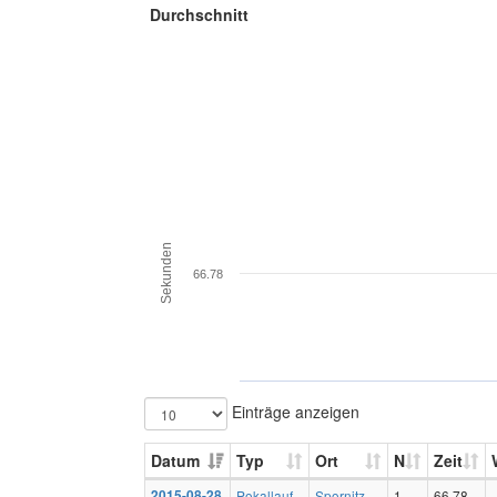
Durchschnitt
Sekunden
66.78
Einträge anzeigen
Datum
Typ
Ort
N
Zeit
2015-08-28
Pokallauf
Spornitz
1
66,78