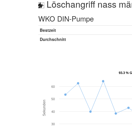
Löschangriff nass mä
WKO DIN-Pumpe
Bestzeit
Durchschnitt
93.3 % G
93.3 % G
60
50
Sekunden
40
30