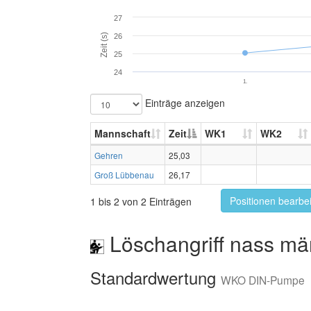
27
Zeit (s)
26
25
24
1.
Einträge anzeigen
Mannschaft
Zeit
WK1
WK2
Gehren
25,03
Groß Lübbenau
26,17
Positionen bearbe
1 bis 2 von 2 Einträgen
Löschangriff nass mä
Standardwertung
WKO DIN-Pumpe