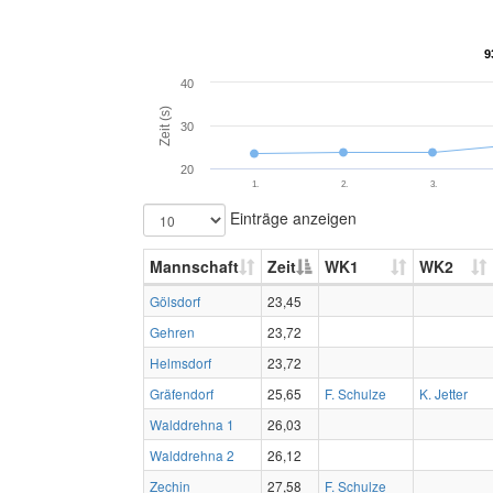
9
9
40
Zeit (s)
30
20
1.
2.
3.
Einträge anzeigen
Mannschaft
Zeit
WK1
WK2
Gölsdorf
23,45
Gehren
23,72
Helmsdorf
23,72
Gräfendorf
25,65
F. Schulze
K. Jetter
Walddrehna 1
26,03
Walddrehna 2
26,12
Zechin
27,58
F. Schulze