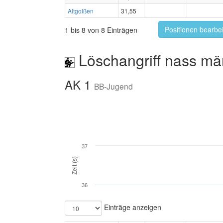
Altgolßen
31,55
Positionen bearbe
1 bis 8 von 8 Einträgen
Löschangriff nass mä
AK 1
BB-Jugend
37
Zeit (s)
36
Einträge anzeigen