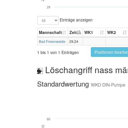
29
Einträge anzeigen
Mannschaft
Zeit
WK1
WK2
Bad Freienwalde
29,24
Positionen bearbe
1 bis 1 von 1 Einträgen
Löschangriff nass mä
Standardwertung
WKO DIN-Pumpe
60