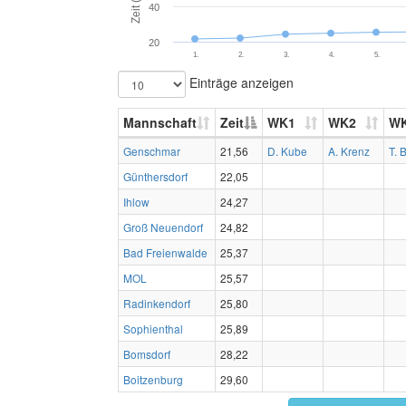
Zeit (s)
40
20
1.
2.
3.
4.
5.
Einträge anzeigen
Mannschaft
Zeit
WK1
WK2
W
Genschmar
21,56
D. Kube
A. Krenz
T. B
Günthersdorf
22,05
Ihlow
24,27
Groß Neuendorf
24,82
Bad Freienwalde
25,37
MOL
25,57
Radinkendorf
25,80
Sophienthal
25,89
Bomsdorf
28,22
Boitzenburg
29,60