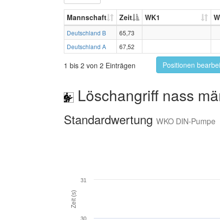
Mannschaft
Zeit
WK1
W
Deutschland B
65,73
Deutschland A
67,52
Positionen bearbe
1 bis 2 von 2 Einträgen
Löschangriff nass mä
Standardwertung
WKO DIN-Pumpe
31
Zeit (s)
30