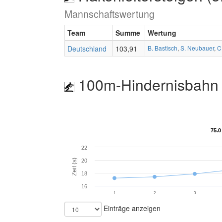
Mannschaftswertung
Team
Summe
Wertung
Deutschland
103,91
B. Bastisch
,
S. Neubauer
,
C
100m-Hindernisbahn 
75.0
75.0
22
Zeit (s)
20
18
16
1.
2.
3.
Einträge anzeigen