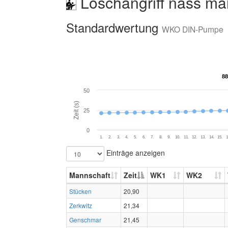
Löschangriff nass mä
Standardwertung
WKO DIN-Pumpe
88
88
50
Zeit (s)
25
0
1.
2.
3.
4.
5.
6.
7.
8.
9.
10.
11.
12.
13.
14.
15.
1
Einträge anzeigen
Mannschaft
Zeit
WK1
WK2
Stücken
20,90
Zerkwitz
21,34
Genschmar
21,45