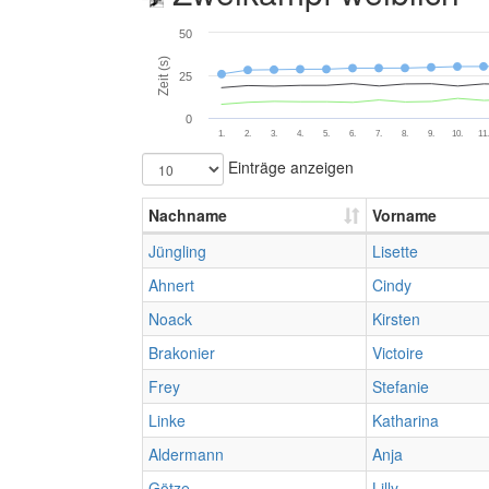
50
Zeit (s)
25
0
1.
2.
3.
4.
5.
6.
7.
8.
9.
10.
11
Einträge anzeigen
Nachname
Vorname
Jüngling
Lisette
Ahnert
Cindy
Noack
Kirsten
Brakonier
Victoire
Frey
Stefanie
Linke
Katharina
Aldermann
Anja
Götze
Lilly