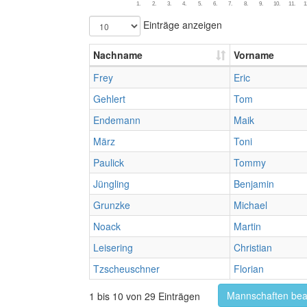
1.
2.
3.
4.
5.
6.
7.
8.
9.
10.
11.
1
Einträge anzeigen
Nachname
Vorname
Frey
Eric
Gehlert
Tom
Endemann
Maik
März
Toni
Paulick
Tommy
Jüngling
Benjamin
Grunzke
Michael
Noack
Martin
Leisering
Christian
Tzscheuschner
Florian
Mannschaften bea
1 bis 10 von 29 Einträgen