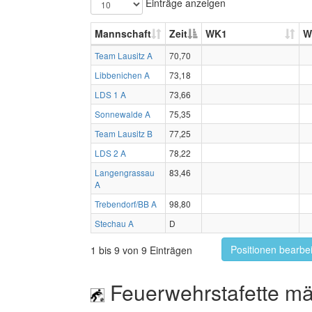
Einträge anzeigen
Mannschaft
Zeit
WK1
W
Team Lausitz A
70,70
Libbenichen A
73,18
LDS 1 A
73,66
Sonnewalde A
75,35
Team Lausitz B
77,25
LDS 2 A
78,22
Langengrassau
83,46
A
Trebendorf/BB A
98,80
Stechau A
D
Positionen bearbe
1 bis 9 von 9 Einträgen
Feuerwehrstafette mä