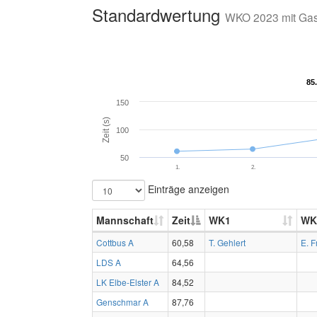
Standardwertung
WKO 2023 mit Ga
85
85
150
Zeit (s)
100
50
1.
2.
Einträge anzeigen
Mannschaft
Zeit
WK1
WK
Cottbus A
60,58
T. Gehlert
E. F
LDS A
64,56
LK Elbe-Elster A
84,52
Genschmar A
87,76