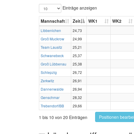
Einträge anzeigen
Mannschaft
Zeit
WK1
WK2
Libbenichen
24,73
Groß Muckrow
24,99
Team Lausitz
25,21
Schwanebeck
25,37
Groß Lübbenau
25,38
Schlepzig
26,72
Zerkwitz
26,91
Dannenwalde
26,94
Genschmar
28,32
Trebendorf/BB
29,66
Positionen bearbe
1 bis 10 von 20 Einträgen