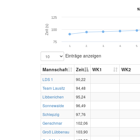
9
9
125
Zeit (s)
100
75
1.
2.
3.
4.
5.
Einträge anzeigen
Mannschaft
Zeit
WK1
WK2
LDS 1
90,22
Team Lausitz
94,48
Libbenichen
95,24
Sonnewalde
96,49
Schlepzig
97,76
Genschmar
102,06
Groß Lübbenau
103,90