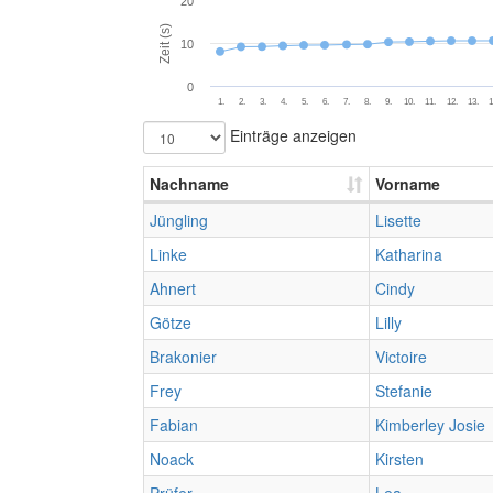
20
Zeit (s)
10
0
1.
2.
3.
4.
5.
6.
7.
8.
9.
10.
11.
12.
13.
1
Einträge anzeigen
Nachname
Vorname
Jüngling
Lisette
Linke
Katharina
Ahnert
Cindy
Götze
Lilly
Brakonier
Victoire
Frey
Stefanie
Fabian
Kimberley Josie
Noack
Kirsten