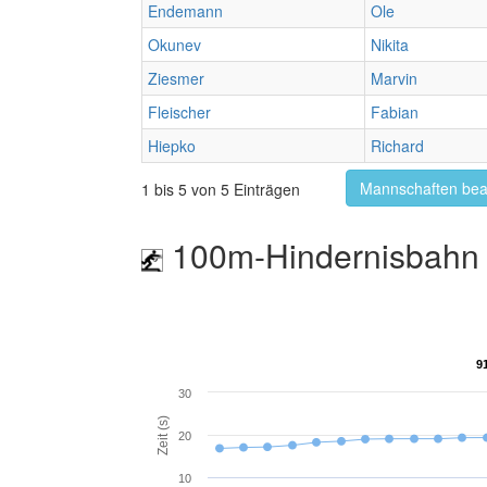
Endemann
Ole
Okunev
Nikita
Ziesmer
Marvin
Fleischer
Fabian
Hiepko
Richard
Mannschaften bea
1 bis 5 von 5 Einträgen
100m-Hindernisbahn 
9
9
30
Zeit (s)
20
10