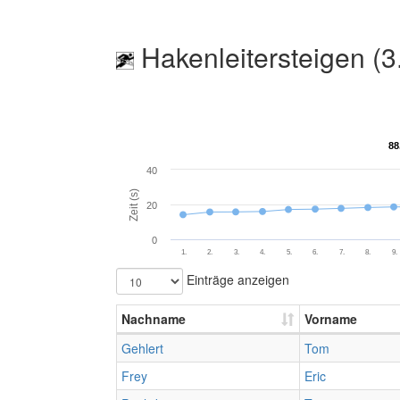
Hakenleitersteigen (3
88
88
40
Zeit (s)
20
0
1.
2.
3.
4.
5.
6.
7.
8.
9.
Einträge anzeigen
Nachname
Vorname
Gehlert
Tom
Frey
Eric