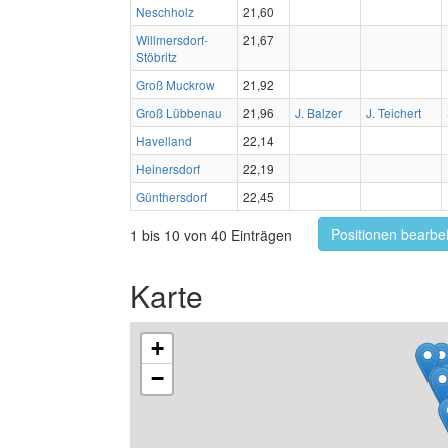
Neschholz
21,60
Willmersdorf-
21,67
Stöbritz
Groß Muckrow
21,92
Groß Lübbenau
21,96
J. Balzer
J. Teichert
Havelland
22,14
Heinersdorf
22,19
Günthersdorf
22,45
Positionen bearbe
1 bis 10 von 40 Einträgen
Karte
+
−