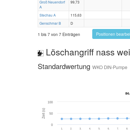
Groß Neuendorf
99,73
A
Stechau A
115,63
Genschmar B
D
Positionen bearbe
1 bis 7 von 7 Einträgen
Löschangriff nass wei
Standardwertung
WKO DIN-Pumpe
84
84
100
Zeit (s)
50
0
1.
2.
3.
4.
5.
6.
7.
8.