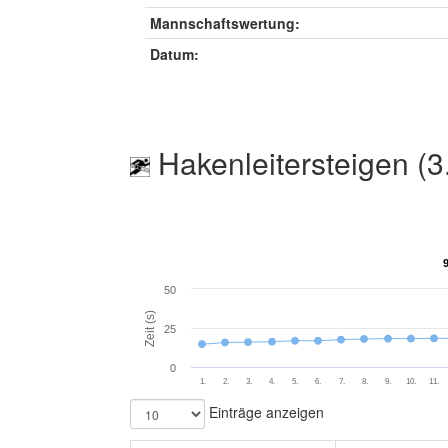
Mannschaftswertung:
Datum:
Hakenleitersteigen (3
50
Zeit (s)
25
0
1.
2.
3.
4.
5.
6.
7.
8.
9.
10.
11.
Einträge anzeigen