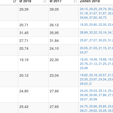
Ø 2018
Ø 2017
Zeiten 2018
29,39
39,05
29,15
,
29,25
,
29,79
,
30,
31,18
,
31,67
,
31,67
,
32,
34,64
,
37,60
,
40,73
20,71
26,12
19,35
,
20,80
,
22,00
,
22,
31,45
35,95
28,89
,
32,32
,
33,16
,
34,
27,71
31,84
25,87
,
27,07
,
30,20
,
31,
20,74
24,10
20,05
,
21,03
,
21,15
,
21,
24,37
19,19
22,30
18,45
,
19,46
,
19,68
,
19,
20,76
,
21,12
,
21,25
,
21,
23,48
20,12
23,04
19,62
,
20,18
,
20,57
,
21,
23,35
,
23,97
,
24,34
,
25,
29,02
,
D
24,80
27,66
24,24
,
25,03
,
25,14
,
25,
26,08
,
26,66
,
27,86
,
27,
29,07
,
30,99
25,42
27,65
24,75
,
25,66
,
25,85
,
25,
28,21
,
29,62
,
33,26
,
35,