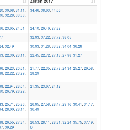
Zeiten 2017
20
,
30,68
,
31,11
,
34,46
,
38,63
,
44,06
06
,
32,28
,
33,33
,
66
,
23,65
,
24,51
24,10
,
26,46
,
27,82
77
32,93
,
37,22
,
37,72
,
38,05
24
,
32,49
30,93
,
31,28
,
33,32
,
34,04
,
36,28
63
,
22,30
,
23,11
,
22,45
,
22,72
,
27,13
,
27,98
,
31,27
96
,
20,23
,
20,61
,
21,77
,
22,35
,
22,78
,
24,34
,
25,27
,
26,58
,
88
,
22,22
,
23,29
,
28,29
98
,
22,94
,
23,04
,
21,35
,
23,67
,
24,12
60
,
26,79
,
28,22
,
43
,
25,71
,
25,86
,
26,95
,
27,58
,
28,47
,
29,16
,
30,41
,
31,17
,
94
,
28,00
,
28,14
,
36,49
88
,
26,55
,
27,34
,
26,53
,
28,11
,
28,31
,
32,24
,
35,75
,
37,19
,
97
,
39,29
D