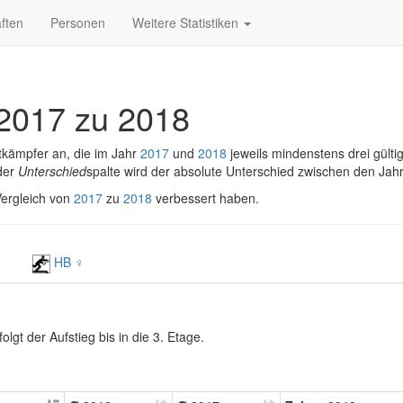
ften
Personen
Weitere Statistiken
2017 zu 2018
tkämpfer an, die im Jahr
2017
und
2018
jeweils mindenstens drei gülti
 der
Unterschied
spalte wird der absolute Unterschied zwischen den Jah
 Vergleich von
2017
zu
2018
verbessert haben.
♀
HB ♀
gt der Aufstieg bis in die 3. Etage.