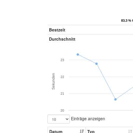
83.3 % 
83.3 % 
Bestzeit
Durchschnitt
23
Sekunden
22
21
20
Einträge anzeigen
Datum
Typ