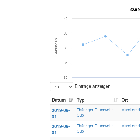
92.9 
92.9 
40
38
Sekunden
36
34
32
Einträge anzeigen
Datum
Typ
Ort
2019-06-
Thüringer Feuerwehr-
Maroltero
Cup
01
2019-06-
Thüringer Feuerwehr-
Maroltero
Cup
01