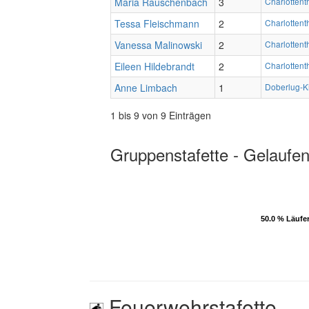
Maria Rauschenbach
3
Charlottent
Tessa Fleischmann
2
Charlottent
Vanessa Malinowski
2
Charlottent
Eileen Hildebrandt
2
Charlottent
Anne Limbach
1
Doberlug-Ki
1 bis 9 von 9 Einträgen
Gruppenstafette - Gelaufen
50.0 % Läufe
50.0 % Läufe
Feuerwehrstafette