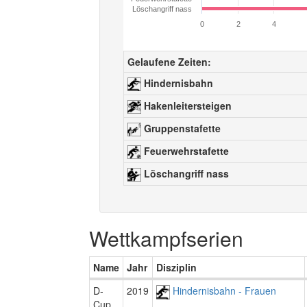
Löschangriff nass
0
2
4
Gelaufene Zeiten:
Hindernisbahn
Hakenleitersteigen
Gruppenstafette
Feuerwehrstafette
Löschangriff nass
Wettkampfserien
Name
Jahr
Disziplin
D-
2019
Hindernisbahn - Frauen
Cup