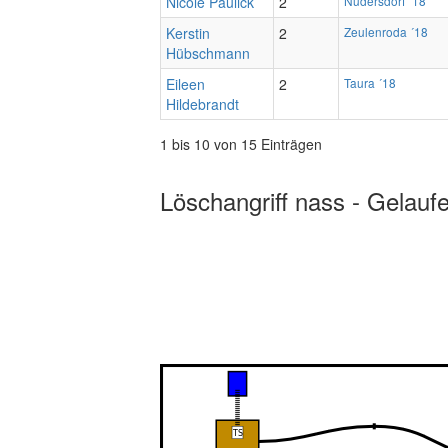
Nicole Paulick
2
Nudersdorf ´18
Kerstin
2
Zeulenroda ´18
Hübschmann
Eileen
2
Taura ´18
Hildebrandt
1 bis 10 von 15 Einträgen
Löschangriff nass - Gelauf