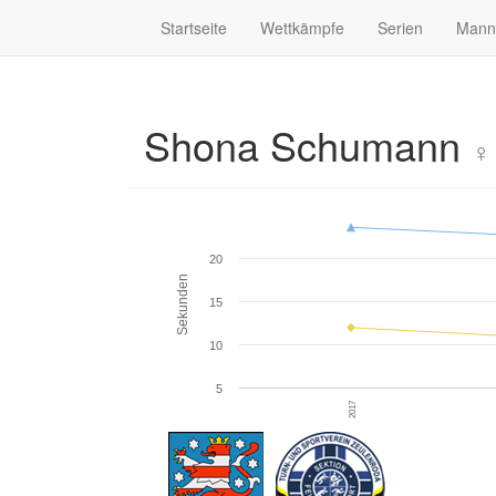
Startseite
Wettkämpfe
Serien
Mann
Shona Schumann
♀
20
Sekunden
15
10
5
2017