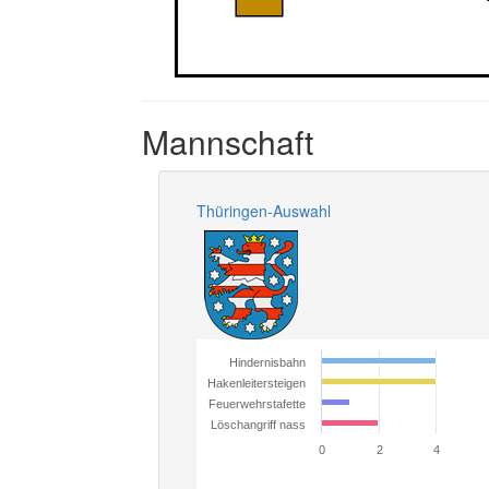
Mannschaft
Thüringen-Auswahl
Hindernisbahn
Hakenleitersteigen
Feuerwehrstafette
Löschangriff nass
0
2
4