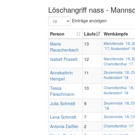
Löschangriff nass - Mannsc
Einträge anzeigen
Person
Läufe
Wettkämpfe
Maria
13
Marolterode ´19
,
Z
´17
,
Nudersdorf ´1
Rauschenbach
Isabell Posselt
12
Marolterode ´19
,
Z
Charlottenthal ´17
,
Annekathrin
11
Zeulenroda ´18
,
Ch
Nudersdorf ´18
Hempel
Tessa
10
Charlottenthal ´18
,
Nudersdorf ´18
Fleischmann
Julia Schmidt
9
Zeulenroda ´18
,
Ch
´18
Lena Schmidt
7
Zeulenroda ´18
,
Ch
Antonia Daßler
2
Charlottenthal ´17