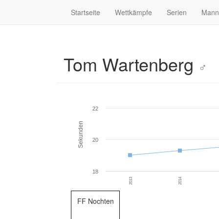
Startseite
Wettkämpfe
Serien
Mann
Tom Wartenberg
♂
22
Sekunden
20
18
2013
2014
FF Nochten