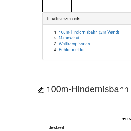
Inhaltsverzeichnis
100m-Hindernisbahn (2m Wand)
Mannschaft
Wettkampfserien
Fehler melden
100m-Hindernisbahn
93.8 
93.8 
Bestzeit