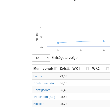
40
Zeit (s)
30
20
1.
2.
3.
Einträge anzeigen
Mannschaft
Zeit
WK1
WK2
Lauba
23,68
Dürrhennersdorf
25,09
Herwigsdorf
25,48
Trebendorf (Sa.)
25,53
Kiesdorf
25,78