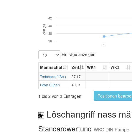
42
Zeit (s)
40
38
36
1.
Einträge anzeigen
Mannschaft
Zeit
WK1
WK2
Trebendorf (Sa.)
37,17
Groß Düben
40,31
Positionen bearbe
1 bis 2 von 2 Einträgen
Löschangriff nass mä
Standardwertung
WKO DIN-Pumpe