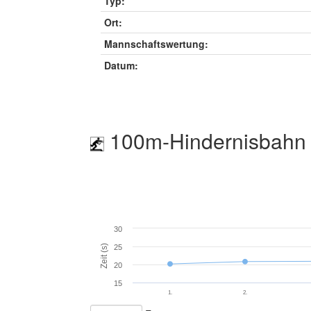
Typ:
Ort:
Mannschaftswertung:
Datum:
100m-Hindernisbahn 
30
Zeit (s)
25
20
15
1.
2.