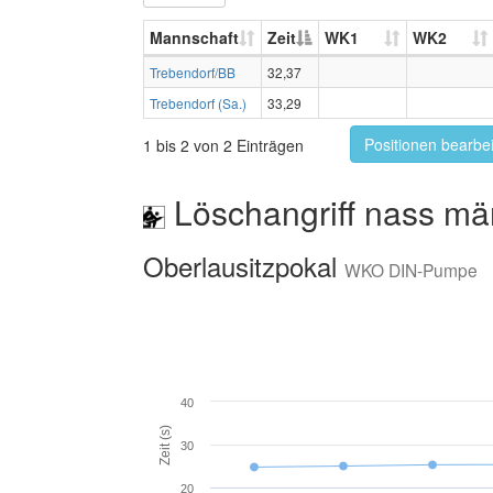
Mannschaft
Zeit
WK1
WK2
Trebendorf/BB
32,37
Trebendorf (Sa.)
33,29
Positionen bearbe
1 bis 2 von 2 Einträgen
Löschangriff nass mä
Oberlausitzpokal
WKO DIN-Pumpe
40
Zeit (s)
30
20