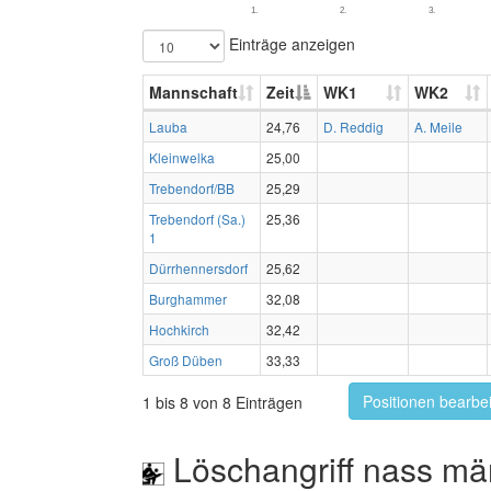
1.
2.
3.
Einträge anzeigen
Mannschaft
Zeit
WK1
WK2
Lauba
24,76
D. Reddig
A. Meile
Kleinwelka
25,00
Trebendorf/BB
25,29
Trebendorf (Sa.)
25,36
1
Dürrhennersdorf
25,62
Burghammer
32,08
Hochkirch
32,42
Groß Düben
33,33
Positionen bearbe
1 bis 8 von 8 Einträgen
Löschangriff nass mä