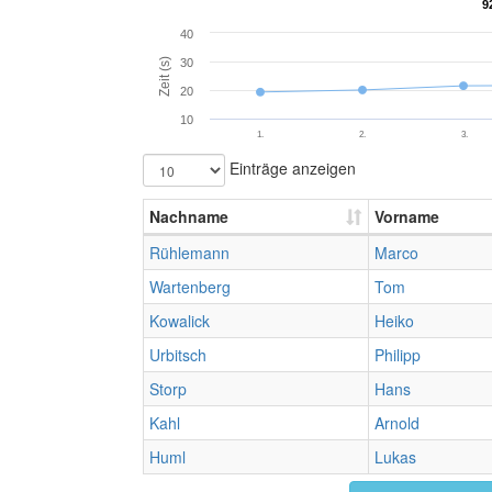
9
9
40
Zeit (s)
30
20
10
1.
2.
3.
Einträge anzeigen
Nachname
Vorname
Rühlemann
Marco
Wartenberg
Tom
Kowalick
Heiko
Urbitsch
Philipp
Storp
Hans
Kahl
Arnold
Huml
Lukas