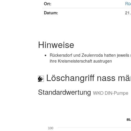
Ort:
Rü
Datum:
21
Hinweise
Rückersdorf und Zeulenroda hatten jeweils
ihre Kreismeisterschaft austrugen
Löschangriff nass mä
Standardwertung
WKO DIN-Pumpe
85
85
100