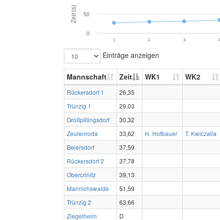
Zeit (s)
50
0
1.
2.
3.
4
Einträge anzeigen
Mannschaft
Zeit
WK1
WK2
Rückersdorf 1
26,35
Trünzig 1
29,03
Großpillingsdorf
30,32
Zeulenroda
33,62
H. Hofbauer
T. Kwiczalla
Beiersdorf
37,59
Rückersdorf 2
37,78
Obercrinitz
39,13
Mannichswalde
51,59
Trünzig 2
63,66
Ziegelheim
D