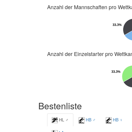
Anzahl der Mannschaften pro Wett
33.3%
33.3%
Anzahl der Einzelstarter pro Wettk
33.3%
33.3%
Bestenliste
HL ♂
HB ♂
HB ♀