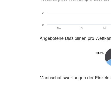
2
0
Mo
Di
Mi
Angebotene Disziplinen pro Wettka
33.3%
33.3%
Mannschaftswertungen der Einzeldi