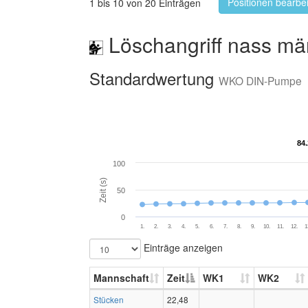
Positionen bearbe
1 bis 10 von 20 Einträgen
Löschangriff nass mä
Standardwertung
WKO DIN-Pumpe
84
84
100
Zeit (s)
50
0
1.
2.
3.
4.
5.
6.
7.
8.
9.
10.
11.
12.
1
Einträge anzeigen
Mannschaft
Zeit
WK1
WK2
Stücken
22,48