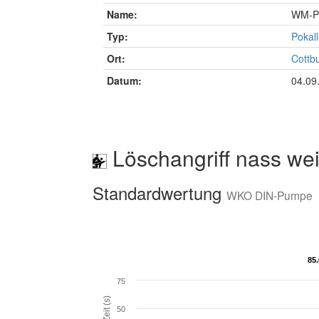
Name:
WM-Po
Typ:
Pokall
Ort:
Cottb
Datum:
04.09
Löschangriff nass wei
Standardwertung
WKO DIN-Pumpe
85
85
75
Zeit (s)
50