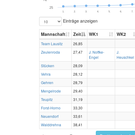
25
1.
2.
3.
4.
5.
6.
7.
Einträge anzeigen
Mannschaft
Zeit
WK1
WK2
Team Lausitz
26,85
Zeulenroda
27,47
J. Noffke-
J.
Engel
Heuschkel
Stücken
28,09
Vehra
28,12
Gehren
28,79
Mengelrode
29,40
Teupitz
31,19
Forst-Horno
33,30
Neuendorf
33,61
Walddrehna
38,41