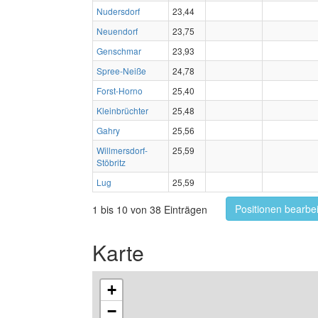
Nudersdorf
23,44
Neuendorf
23,75
Genschmar
23,93
Spree-Neiße
24,78
Forst-Horno
25,40
Kleinbrüchter
25,48
Gahry
25,56
Willmersdorf-
25,59
Stöbritz
Lug
25,59
Positionen bearbe
1 bis 10 von 38 Einträgen
Karte
+
−