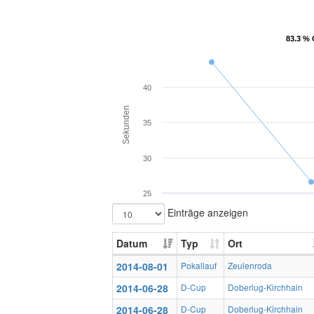
83.3 % 
83.3 % 
40
Sekunden
35
30
25
Einträge anzeigen
Datum
Typ
Ort
2014-08-01
Pokallauf
Zeulenroda
2014-06-28
D-Cup
Doberlug-Kirchhain
2014-06-28
D-Cup
Doberlug-Kirchhain