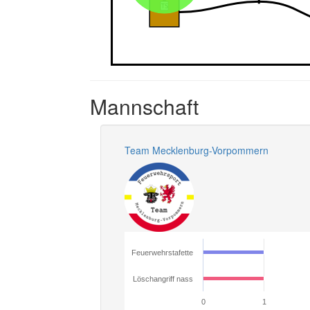
Mannschaft
Team Mecklenburg-Vorpommern
Feuerwehrstafette
Löschangriff nass
0
1