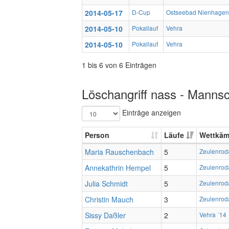
2014-05-17
D-Cup
Ostseebad Nienhagen
2014-05-10
Pokallauf
Vehra
2014-05-10
Pokallauf
Vehra
1 bis 6 von 6 Einträgen
Löschangriff nass - Mannsc
Einträge anzeigen
Person
Läufe
Wettkäm
Maria Rauschenbach
5
Zeulenrod
Annekathrin Hempel
5
Zeulenrod
Julia Schmidt
5
Zeulenrod
Christin Mauch
3
Zeulenrod
Sissy Daßler
2
Vehra ´14