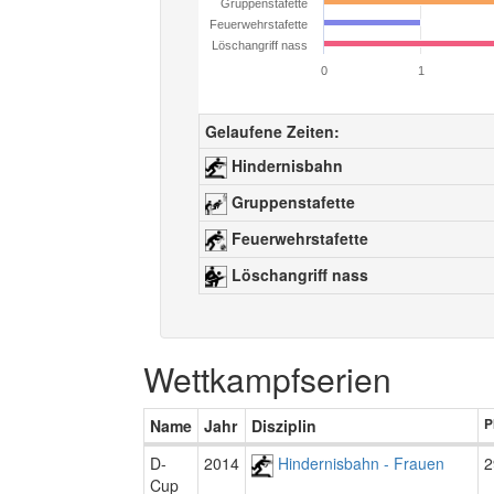
Gruppenstafette
Feuerwehrstafette
Löschangriff nass
0
1
Gelaufene Zeiten:
Hindernisbahn
Gruppenstafette
Feuerwehrstafette
Löschangriff nass
Wettkampfserien
Name
Jahr
Disziplin
P
D-
2014
Hindernisbahn - Frauen
2
Cup