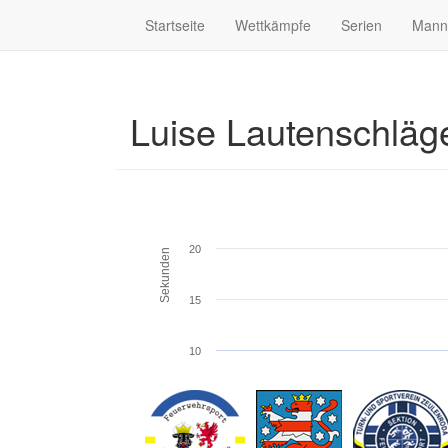
Startseite
Wettkämpfe
Serien
Mann
Luise Lautenschläg
20
Sekunden
15
10