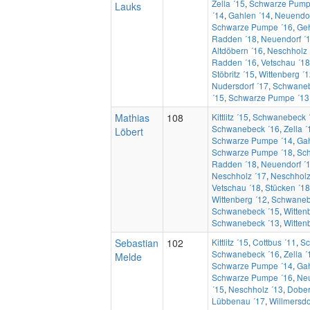
Zella ´15
,
Schwarze Pump
Lauks
´14
,
Gahlen ´14
,
Neuendor
Schwarze Pumpe ´16
,
Geh
Radden ´18
,
Neuendorf ´
Altdöbern ´16
,
Neschholz 
Radden ´16
,
Vetschau ´18
Stöbritz ´15
,
Wittenberg ´
Nudersdorf ´17
,
Schwaneb
´15
,
Schwarze Pumpe ´13
Mathias
108
Kittlitz ´15
,
Schwanebeck 
Schwanebeck ´16
,
Zella ´
Löbert
Schwarze Pumpe ´14
,
Gah
Schwarze Pumpe ´18
,
Sc
Radden ´18
,
Neuendorf ´
Neschholz ´17
,
Neschholz
Vetschau ´18
,
Stücken ´18
Wittenberg ´12
,
Schwaneb
Schwanebeck ´15
,
Witten
Schwanebeck ´13
,
Witten
Sebastian
102
Kittlitz ´15
,
Cottbus ´11
,
Sc
Schwanebeck ´16
,
Zella ´
Melde
Schwarze Pumpe ´14
,
Gah
Schwarze Pumpe ´16
,
Neu
´15
,
Neschholz ´13
,
Dober
Lübbenau ´17
,
Willmersdor