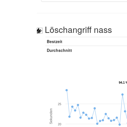
Löschangriff nass
Bestzeit
Durchschnitt
94.1 
94.1 
25
Sekunden
20