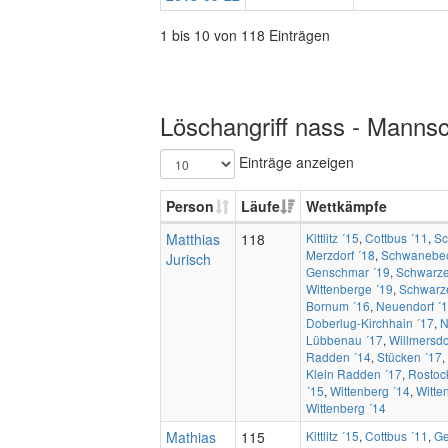
1 bis 10 von 118 Einträgen
Löschangriff nass - Mannsc
Einträge anzeigen
Person
Läufe
Wettkämpfe
Matthias
118
Kittlitz ´15
,
Cottbus ´11
,
Sc
Merzdorf ´18
,
Schwanebec
Jurisch
Genschmar ´19
,
Schwarze
Wittenberge ´19
,
Schwarz
Bornum ´16
,
Neuendorf ´
Doberlug-Kirchhain ´17
,
N
Lübbenau ´17
,
Willmersdor
Radden ´14
,
Stücken ´17
,
Klein Radden ´17
,
Rostoc
´15
,
Wittenberg ´14
,
Witte
Wittenberg ´14
Mathias
115
Kittlitz ´15
,
Cottbus ´11
,
Ge