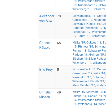
´19
,
Willmersdorf-Stöbritz 
´13
,
Nudersdorf ´17
,
Schw
Wittenberg ´15
,
Schwarze
Alexander
70
Schwanebeck ´18
,
Gehren
Genschmar ´19
,
Neuendor
von Auw
Schwarze Pumpe ´16
,
Geh
Doberlug-Kirchhain ´17
,
N
Lübbenau ´17
,
Willmersdor
´17
,
Taura ´19
,
Schwanebe
Christian
65
Kittlitz ´15
,
Cottbus ´11
,
Sc
´15
,
Rhinow ´15
,
Schwarz
Pätzold
Pumpe ´18
,
Schwarze Pu
Radden ´18
,
Gehren ´15
,
Stücken ´18
,
Klein Radde
Wittenberg ´14
,
Wittenber
Eric Frey
51
Schwanebeck ´18
,
Gehren
Genschmar ´19
,
Zella ´18
Neuendorf ´17
,
Doberlug-
Willmersdorf-Stöbritz ´19
,
Klein Radden ´17
,
Nuders
Christian
49
Kittlitz ´15
,
Merzdorf ´13
,
M
Pumpe ´14
,
Gahlen ´14
,
N
Mlosch
´14
,
Willmersdorf-Stöbritz 
´15
,
Wittenberg ´14
,
Witte