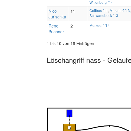
Wittenberg ´14
Nico
11
Cottbus ´11
,
Merzdorf ´13
Schwanebeck ´13
Jurischka
Rene
2
Merzdorf ´14
Buchner
1 bis 10 von 16 Einträgen
Löschangriff nass - Gelauf