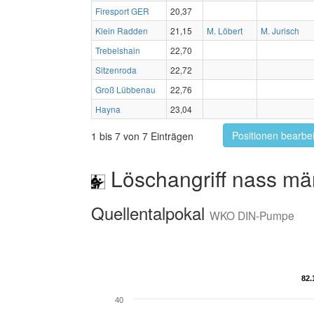
Firesport GER
20,37
Klein Radden
21,15
M. Löbert
M. Jurisch
Trebelshain
22,70
Sitzenroda
22,72
Groß Lübbenau
22,76
Hayna
23,04
Positionen bearbe
1 bis 7 von 7 Einträgen
Löschangriff nass mä
Quellentalpokal
WKO DIN-Pumpe
82.
82.
40