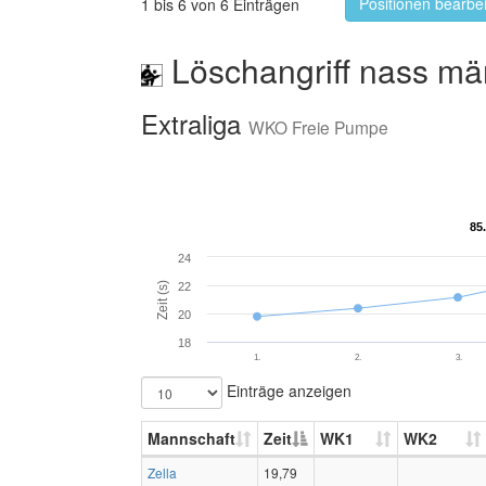
Positionen bearbe
1 bis 6 von 6 Einträgen
Löschangriff nass mä
Extraliga
WKO Freie Pumpe
85
85
24
Zeit (s)
22
20
18
1.
2.
3.
Einträge anzeigen
Mannschaft
Zeit
WK1
WK2
Zella
19,79