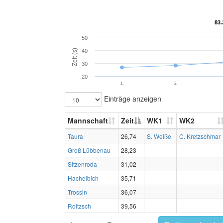
83.
83.
50
Zeit (s)
40
30
20
1.
2.
Einträge anzeigen
Mannschaft
Zeit
WK1
WK2
Taura
26,74
S. Weiße
C. Kretzschmar
Groß Lübbenau
28,23
Sitzenroda
31,02
Hachelbich
35,71
Trossin
36,07
Roitzsch
39,56