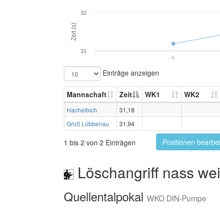
32
Zeit (s)
31
1.
Einträge anzeigen
Mannschaft
Zeit
WK1
WK2
Hachelbich
31,18
Groß Lübbenau
31,94
Positionen bearbe
1 bis 2 von 2 Einträgen
Löschangriff nass wei
Quellentalpokal
WKO DIN-Pumpe