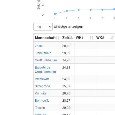
Zeit (s)
30
20
1.
2.
3.
4.
5.
6
Einträge anzeigen
Mannschaft
Zeit
WK1
WK2
Zella
20,82
Trebelshain
23,69
Groß Lübbenau
24,70
Erzgebirge
24,81
Großolbersdorf
Prestewitz
24,90
Sitzenroda
25,39
Krimnitz
26,70
Bennewitz
28,97
Trossin
29,92
Neußen
30,17