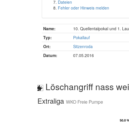
Dateien
Fehler oder Hinweis melden
Name:
10. Quellentalpokal und 1. La
Typ:
Pokallauf
Ort:
Sitzenroda
Datum:
07.05.2016
Löschangriff nass wei
Extraliga
WKO Freie Pumpe
50.0 
50.0 