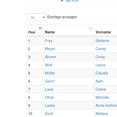
Als PDF
Einträge anzeigen
Name
Vorname
Platz
1
Frey
Stefanie
2
Meyer
Candy
3
Ahnert
Cindy
4
Wolf
Laura
5
Müller
Claudia
6
Gernt
Aylin
7
Laue
Celine
8
Ohde
Michelle
9
Laske
Anne-Kathri
10
Zech
Melissa