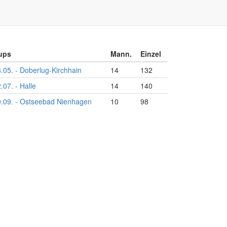
ups
Mann.
Einzel
.05. - Doberlug-Kirchhain
14
132
.07. - Halle
14
140
.09. - Ostseebad Nienhagen
10
98