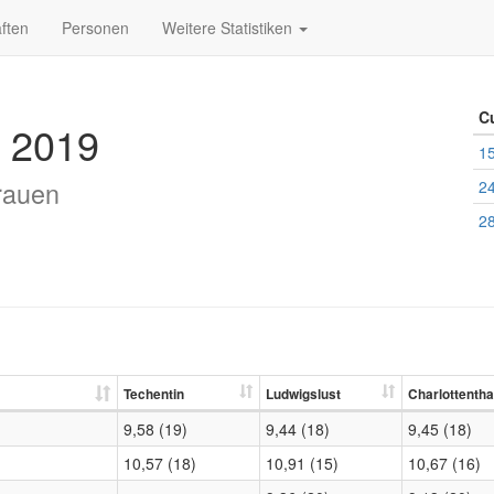
ften
Personen
Weitere Statistiken
C
 2019
15
Frauen
24
28
Techentin
Ludwigslust
Charlottentha
9,58 (19)
9,44 (18)
9,45 (18)
10,57 (18)
10,91 (15)
10,67 (16)