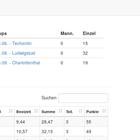
ups
Mann.
Einzel
.06. - Techentin
0
15
.08. - Ludwigslust
0
32
.09. - Charlottenthal
0
19
Suchen
l
Bestzeit
Summe
Teil.
Punkte
9,44
28,47
3
55
10,57
32,15
3
49