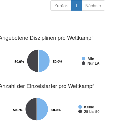
Zurück
1
Nächste
Angebotene Disziplinen pro Wettkampf
Alle
50.0%
50.0%
50.0%
50.0%
Nur LA
Anzahl der Einzelstarter pro Wettkampf
Keine
50.0%
50.0%
50.0%
50.0%
25 bis 50