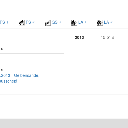
FS ♀
FS ♂
GS ♀
LA ♀
LA ♂
2013
15,51 s
 s
 s
.2013 - Gelbensande,
ausscheid