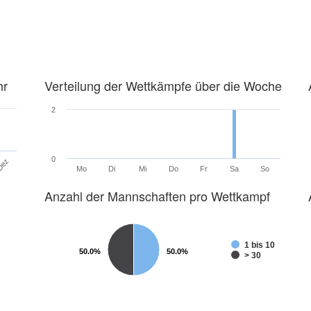
hr
Verteilung der Wettkämpfe über die Woche
2
0
Dez
Mo
Di
Mi
Do
Fr
Sa
So
Anzahl der Mannschaften pro Wettkampf
1 bis 10
50.0%
50.0%
50.0%
50.0%
> 30