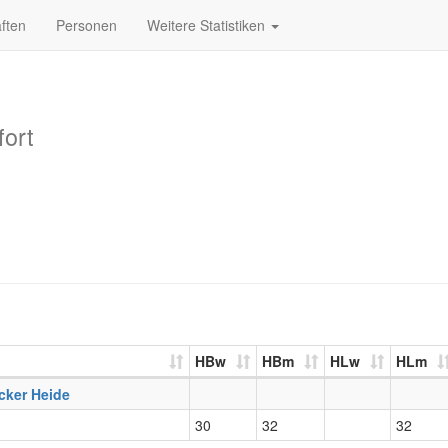
ften
Personen
Weitere Statistiken
ort
HBw
HBm
HLw
HLm
cker Heide
30
32
32