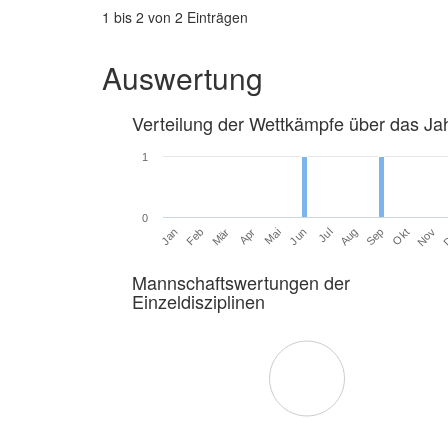
1 bis 2 von 2 Einträgen
Auswertung
Verteilung der Wettkämpfe über das Ja
1
0
Jan
Feb
Mär
Apr
Mai
Jun
Jul
Aug
Sep
Okt
Nov
Mannschaftswertungen der
Einzeldisziplinen