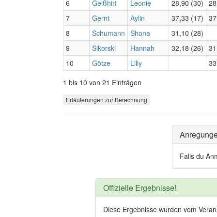
6
Geißhirt
Leonie
28,90 (30)
28
7
Gernt
Aylin
37,33 (17)
37
8
Schumann
Shona
31,10 (28)
9
Sikorski
Hannah
32,18 (26)
31
10
Götze
Lilly
33
1 bis 10 von 21 Einträgen
Erläuterungen zur Berechnung
Anregung
Falls du An
Offizielle Ergebnisse!
Diese Ergebnisse wurden vom Veranstal