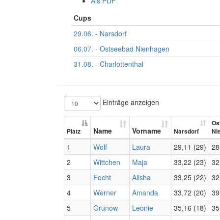
Als PDF
Cups
29.06. - Narsdorf
06.07. - Ostseebad Nienhagen
31.08. - Charlottenthal
Einträge anzeigen
Os
Name
Vorname
Platz
Narsdorf
Ni
1
Wolf
Laura
29,11 (29)
28
2
Wittchen
Maja
33,22 (23)
32
3
Focht
Alisha
33,25 (22)
32
4
Werner
Amanda
33,72 (20)
39
5
Grunow
Leonie
35,16 (18)
35