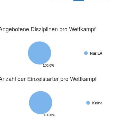
Angebotene Disziplinen pro Wettkampf
Nur LA
100.0%
100.0%
Anzahl der Einzelstarter pro Wettkampf
Keine
100.0%
100.0%