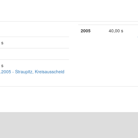
2005
40,00 s
 s
 s
.2005 - Straupitz, Kreisausscheid