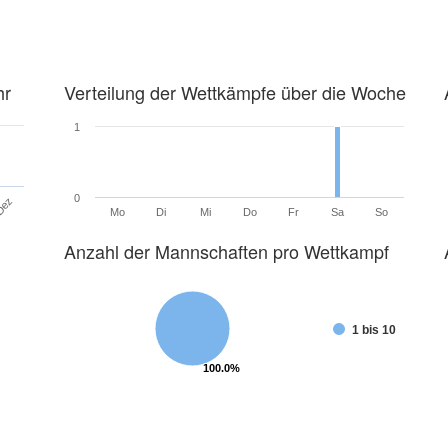
hr
Verteilung der Wettkämpfe über die Woche
1
0
Dez
Mo
Di
Mi
Do
Fr
Sa
So
Anzahl der Mannschaften pro Wettkampf
1 bis 10
100.0%
100.0%