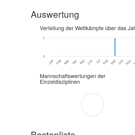
Auswertung
Verteilung der Wettkämpfe über das Ja
1
0
Jan
Feb
Mär
Apr
Mai
Jun
Jul
Aug
Sep
Okt
Nov
Mannschaftswertungen der
Einzeldisziplinen
Bestenliste