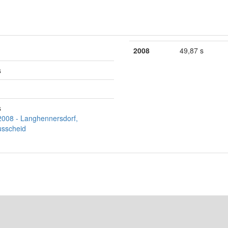
2008
49,87 s
s
s
2008 - Langhennersdorf,
usscheid