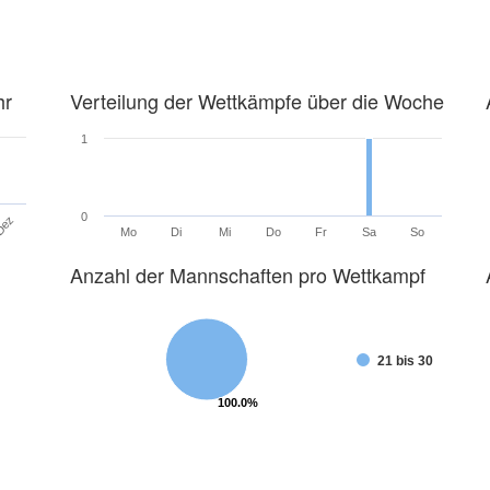
hr
Verteilung der Wettkämpfe über die Woche
1
0
Dez
Mo
Di
Mi
Do
Fr
Sa
So
Anzahl der Mannschaften pro Wettkampf
21 bis 30
100.0%
100.0%