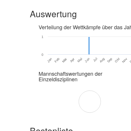
Auswertung
Verteilung der Wettkämpfe über das Ja
1
0
Jan
Feb
Mär
Apr
Mai
Jun
Jul
Aug
Sep
Okt
Nov
Mannschaftswertungen der
Einzeldisziplinen
Bestenliste