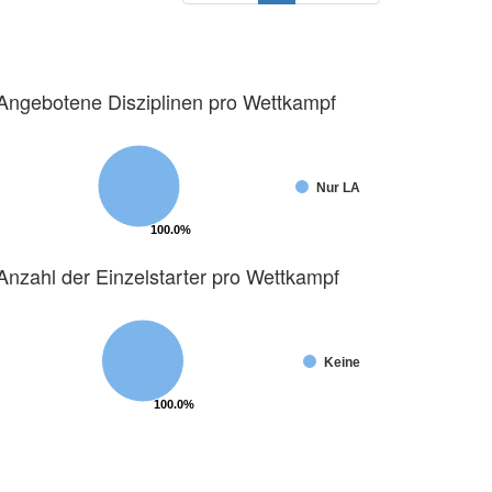
Angebotene Disziplinen pro Wettkampf
Nur LA
100.0%
100.0%
Anzahl der Einzelstarter pro Wettkampf
Keine
100.0%
100.0%