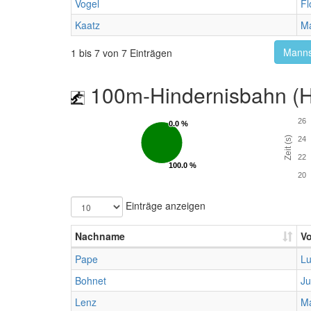
Vogel
Fl
Kaatz
Ma
Manns
1 bis 7 von 7 Einträgen
100m-Hindernisbahn (Hü
26
0.0 %
0.0 %
Zeit (s)
24
22
100.0 %
100.0 %
20
Einträge anzeigen
Nachname
V
Pape
Lu
Bohnet
Ju
Lenz
Ma