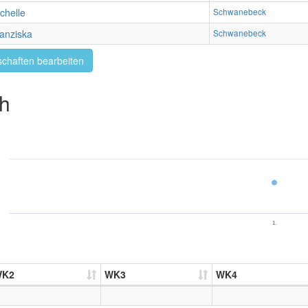
chelle
Schwanebeck
anziska
Schwanebeck
chaften bearbeiten
ch
1.
WK2
WK3
WK4