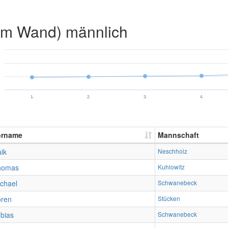
2m Wand) männlich
1.
2.
3.
4.
orname
Mannschaft
ik
Neschholz
homas
Kuhlowitz
chael
Schwanebeck
ören
Stücken
bias
Schwanebeck