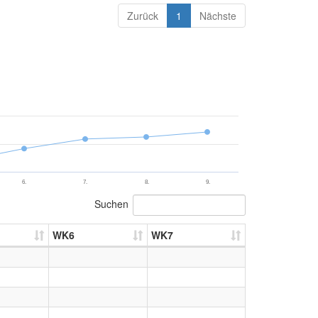
Zurück
1
Nächste
6.
7.
8.
9.
Suchen
WK6
WK7