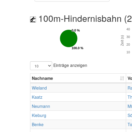
100m-Hindernisbahn (
40
0.0 %
0.0 %
Zeit (s)
30
20
100.0 %
100.0 %
10
Einträge anzeigen
Nachname
V
Wieland
Ra
Kaatz
T
Neumann
Mi
Kieburg
S
Benke
To