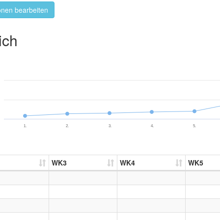
onen bearbeiten
ich
1.
2.
3.
4.
5.
WK3
WK4
WK5