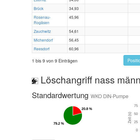
Brück
34,93
Rosenau-
45,96
Rogäsen
Zauchwitz
54,61
Michendorf
56,45
Reesdorf
60,96
Positi
1 bis 9 von 9 Einträgen
Löschangriff nass männ
Standardwertung
WKO DIN-Pumpe
75
20.8 %
20.8 %
Zeit (s)
50
25
79.2 %
79.2 %
0