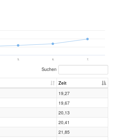
5.
6.
7.
Suchen
Zeit
19,27
19,67
20,13
20,41
21,85