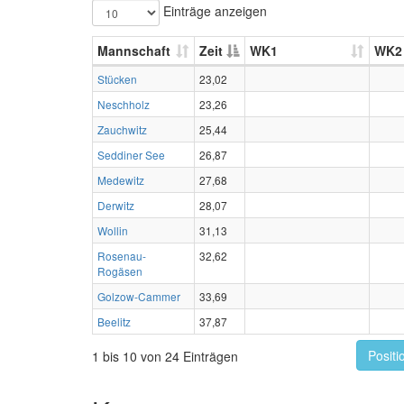
Einträge anzeigen
Mannschaft
Zeit
WK1
WK2
Stücken
23,02
Neschholz
23,26
Zauchwitz
25,44
Seddiner See
26,87
Medewitz
27,68
Derwitz
28,07
Wollin
31,13
Rosenau-
32,62
Rogäsen
Golzow-Cammer
33,69
Beelitz
37,87
Positi
1 bis 10 von 24 Einträgen