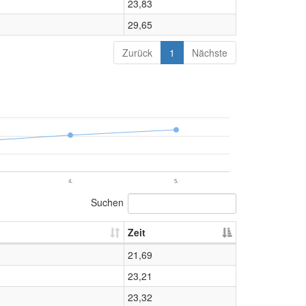
23,83
29,65
Zurück
1
Nächste
4.
5.
Suchen
Zeit
21,69
23,21
23,32