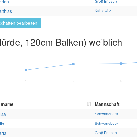
orian
Groß Briesen
tthias
Kuhlowitz
chaften bearbeiten
rde, 120cm Balken) weiblich
1.
2.
3.
orname
Mannschaft
isa
Schwanebeck
lia
Schwanebeck
ria
Groß Briesen