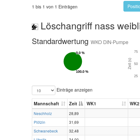
Positi
1 bis 1 von 1 Einträgen
Löschangriff nass weibl
Standardwertung
WKO DIN-Pumpe
75
0.0 %
0.0 %
Zeit (s)
50
100.0 %
100.0 %
25
Einträge anzeigen
Mannschaft
Zeit
WK1
WK2
Neschholz
28,89
Plötzin
31,69
Schwanebeck
32,48
Lübnitz
34,00