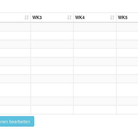
WK3
WK4
WK5
onen bearbeiten