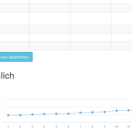
onen bearbeiten
lich
1.
2.
3.
4.
5.
6.
7.
8.
9.
10.
11.