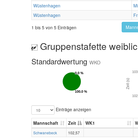
Wüstenhagen
Mi
Wüstenhagen
Fr
Manns
1 bis 5 von 5 Einträgen
Gruppenstafette weibli
Standardwertung
WKO
103
0.0 %
0.0 %
Zeit (s)
100.0 %
100.0 %
102
Einträge anzeigen
Mannschaft
Zeit
WK1
Schwanebeck
102,57