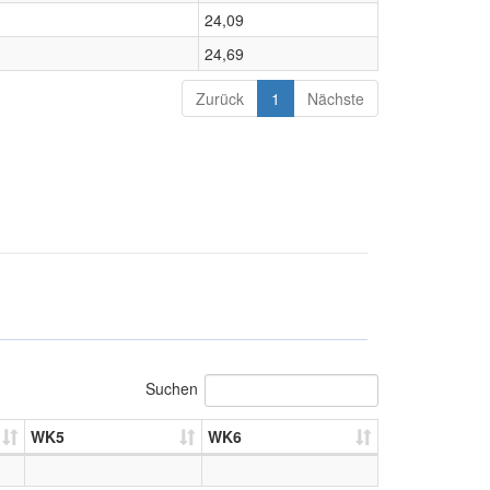
24,09
24,69
Zurück
1
Nächste
Suchen
WK5
WK6