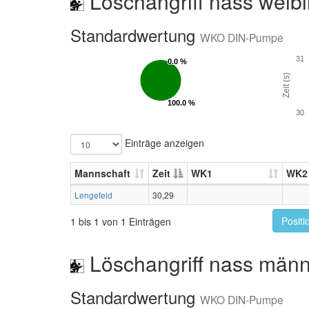
Löschangriff nass weibl
Standardwertung
WKO DIN-Pumpe
31
0.0 %
0.0 %
Zeit (s)
100.0 %
100.0 %
30
Einträge anzeigen
Mannschaft
Zeit
WK1
WK2
Lengefeld
30,29
Positi
1 bis 1 von 1 Einträgen
Löschangriff nass männ
Standardwertung
WKO DIN-Pumpe