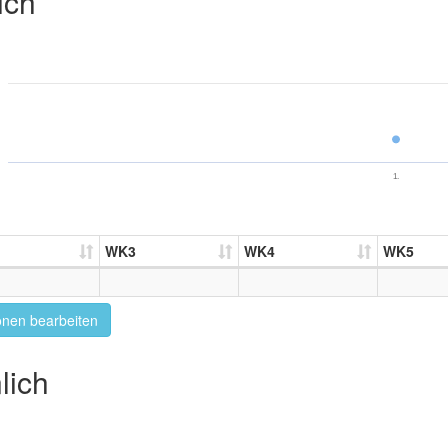
ich
1.
WK3
WK4
WK5
onen bearbeiten
lich