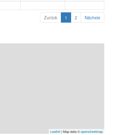
Zurück
1
2
Nächste
Leaflet
| Map data ©
openstreetmap