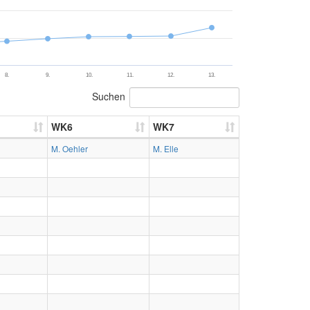
8.
9.
10.
11.
12.
13.
Suchen
WK6
WK7
M. Oehler
M. Elle