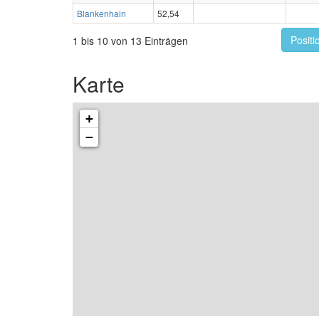
Blankenhain
52,54
Positi
1 bis 10 von 13 Einträgen
Karte
+
−