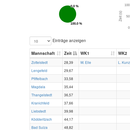
100
0.0 %
0.0 %
Zeit (s)
50
100.0 %
100.0 %
0
Einträge anzeigen
Mannschaft
Zeit
WK1
WK2
Zottelstedt
28,39
W. Elle
L. Kun
Lengefeld
29,67
Pfiffelbach
33,58
Magdala
35,44
Thangelstedt
36,57
Kranichfeld
37,66
Liebstedt
39,98
Ködderitzsch
44,17
Bad Sulza
48,82