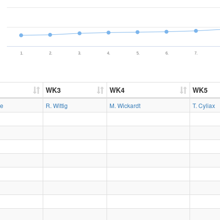
1.
2.
3.
4.
5.
6.
7.
WK3
WK4
WK5
ze
R. Wittig
M. Wickardt
T. Cyliax