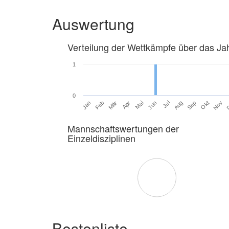
Auswertung
Verteilung der Wettkämpfe über das Ja
1
0
Jan
Feb
Mär
Apr
Mai
Jun
Jul
Aug
Sep
Okt
Nov
Mannschaftswertungen der
Einzeldisziplinen
Bestenliste