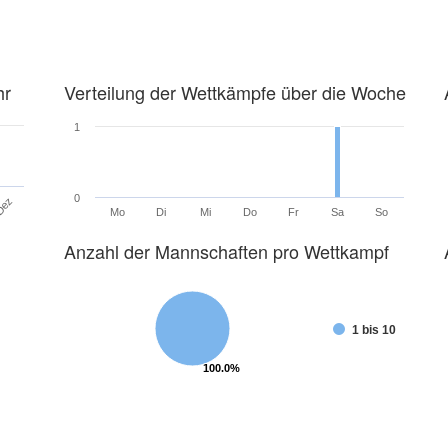
hr
Verteilung der Wettkämpfe über die Woche
1
0
Dez
Mo
Di
Mi
Do
Fr
Sa
So
Anzahl der Mannschaften pro Wettkampf
1 bis 10
100.0%
100.0%