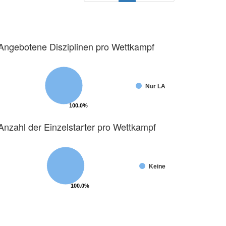
Angebotene Disziplinen pro Wettkampf
Nur LA
100.0%
100.0%
Anzahl der Einzelstarter pro Wettkampf
Keine
100.0%
100.0%