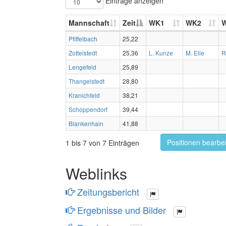
Einträge anzeigen
Mannschaft
Zeit
WK1
WK2
Pfiffelbach
25,22
Zottelstedt
25,36
L. Kunze
M. Elle
R
Lengefeld
25,89
Thangelstedt
28,80
Kranichfeld
38,21
Schoppendorf
39,44
Blankenhain
41,88
Positionen bearbe
1 bis 7 von 7 Einträgen
Weblinks
Zeitungsbericht
Ergebnisse und Bilder