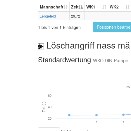
Mannschaft
Zeit
WK1
WK2
Lengefeld
29,72
Positionen bearbe
1 bis 1 von 1 Einträgen
Löschangriff nass mä
Standardwertung
WKO DIN-Pumpe
85
85
60
Zeit (s)
40
20
1.
2.
3.