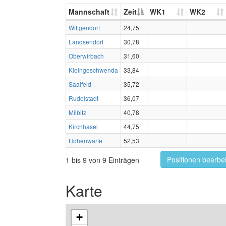
Mannschaft
Zeit
WK1
WK2
Wittgendorf
24,75
Landsendorf
30,78
Oberwirbach
31,60
Kleingeschwenda
33,84
Saalfeld
35,72
Rudolstadt
36,07
Milbitz
40,78
Kirchhasel
44,75
Hohenwarte
52,53
Positionen bearbe
1 bis 9 von 9 Einträgen
Karte
+