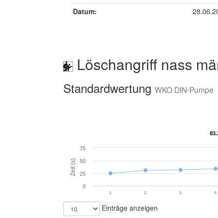
Datum:
28.06.2
Löschangriff nass mä
Standardwertung
WKO DIN-Pumpe
83.
83.
75
Zeit (s)
50
25
0
1.
2.
3.
4.
Einträge anzeigen