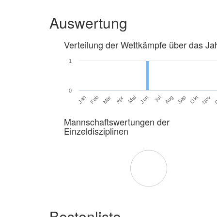
Auswertung
Verteilung der Wettkämpfe über das Ja
1
0
Jan
Feb
Mär
Apr
Mai
Jun
Jul
Aug
Sep
Okt
Nov
Mannschaftswertungen der
Einzeldisziplinen
Bestenliste