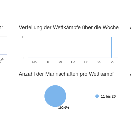
hr
Verteilung der Wettkämpfe über die Woche
1
0
Dez
Mo
Di
Mi
Do
Fr
Sa
So
Anzahl der Mannschaften pro Wettkampf
11 bis 20
100.0%
100.0%