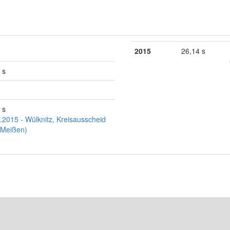
2015
26,14 s
 s
 s
.2015 - Wülknitz, Kreisausscheid
 Meißen)