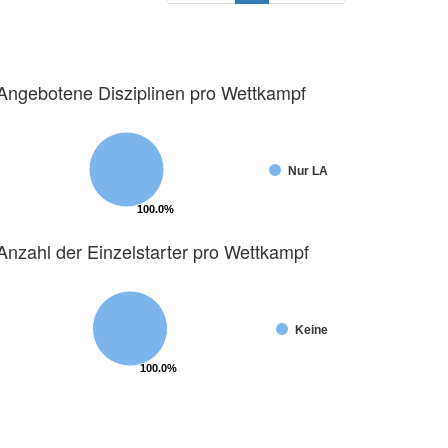
Angebotene Disziplinen pro Wettkampf
Nur LA
100.0%
100.0%
Anzahl der Einzelstarter pro Wettkampf
Keine
100.0%
100.0%