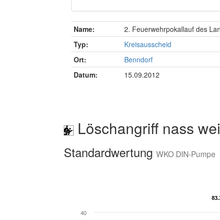
Name:
2. Feuerwehrpokallauf des La
Typ:
Kreisausscheid
Ort:
Benndorf
Datum:
15.09.2012
Löschangriff nass wei
Standardwertung
WKO DIN-Pumpe
83.
83.
40