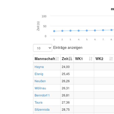
89
89
100
Zeit (s)
50
0
1.
2.
3.
4.
5.
6.
7.
8.
Einträge anzeigen
Mannschaft
Zeit
WK1
WK2
Hayna
24,00
Elsnig
25,45
Neußen
26,26
Wöllnau
26,31
Benndorf 1
26,81
Taura
27,36
Sitzenroda
28,75