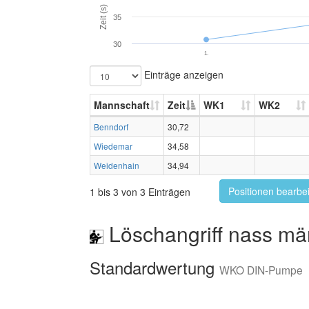
Zeit (s)
35
30
1.
Einträge anzeigen
Mannschaft
Zeit
WK1
WK2
Benndorf
30,72
Wiedemar
34,58
Weidenhain
34,94
Positionen bearbe
1 bis 3 von 3 Einträgen
Löschangriff nass mä
Standardwertung
WKO DIN-Pumpe