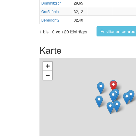
Dommitzsch
29,65
Großböhla
32,12
Benndorf 2
32,40
Positionen bearbe
1 bis 10 von 20 Einträgen
Karte
+
−