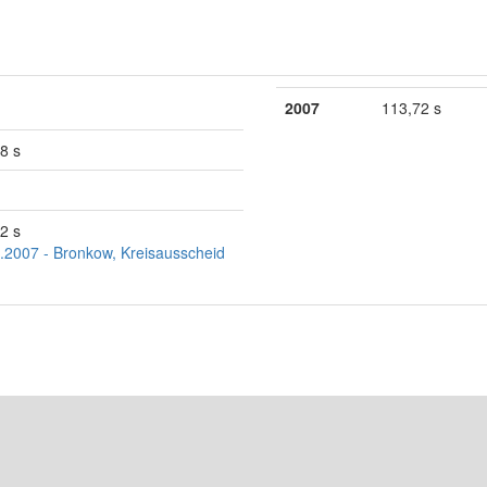
2007
113,72 s
8 s
2 s
.2007 - Bronkow, Kreisausscheid