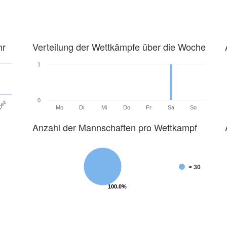
hr
Verteilung der Wettkämpfe über die Woche
1
0
Dez
Mo
Di
Mi
Do
Fr
Sa
So
Anzahl der Mannschaften pro Wettkampf
> 30
100.0%
100.0%