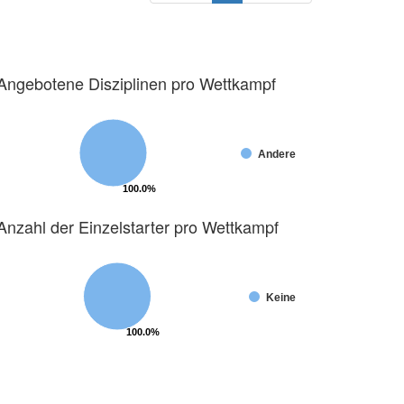
Angebotene Disziplinen pro Wettkampf
Andere
100.0%
100.0%
Anzahl der Einzelstarter pro Wettkampf
Keine
100.0%
100.0%