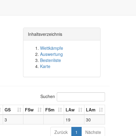
Inhaltsverzeichnis
Wettkämpfe
Auswertung
Bestenliste
Karte
Suchen
GS
FSw
FSm
LAw
LAm
3
19
30
Zurück
1
Nächste