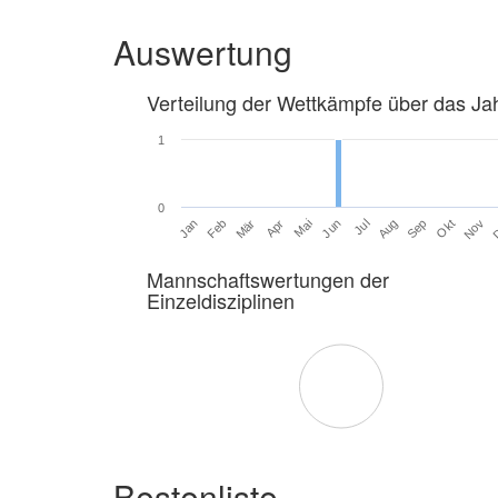
Auswertung
Verteilung der Wettkämpfe über das Ja
1
0
Jan
Feb
Mär
Apr
Mai
Jun
Jul
Aug
Sep
Okt
Nov
Mannschaftswertungen der
Einzeldisziplinen
Bestenliste