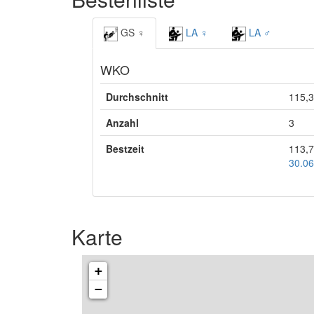
GS ♀
LA ♀
LA ♂
WKO
Durchschnitt
115,3
Anzahl
3
Bestzeit
113,7
30.06
Karte
+
−