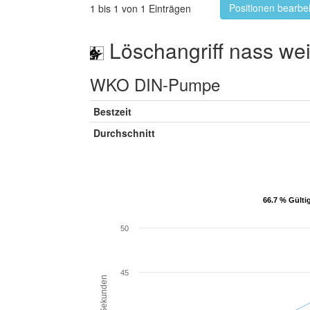
Positionen bearbe
1 bis 1 von 1 Einträgen
Löschangriff nass wei
WKO DIN-Pumpe
Bestzeit
Durchschnitt
66.7 % Gülti
66.7 % Gülti
50
45
Sekunden