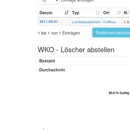
Datum
Typ
Ort
N
2011-09-01
Landesausscheid
Cottbus
1 A
Positionen bearbe
1 bis 1 von 1 Einträgen
WKO - Löscher abstellen
Bestzeit
Durchschnitt
50.0 % Gültig
50.0 % Gültig