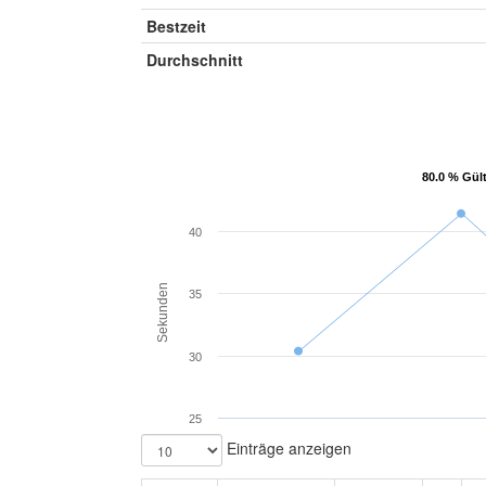
Bestzeit
Durchschnitt
80.0 % Gül
80.0 % Gül
40
Sekunden
35
30
25
Einträge anzeigen