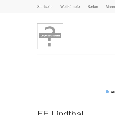
Startseite
Wettkämpfe
Serien
Mann
wei
FF Lindthal