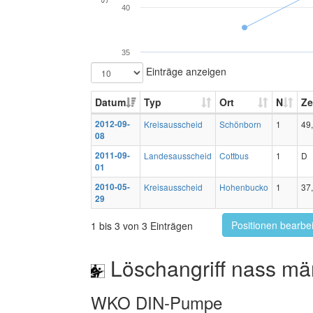
40
35
Einträge anzeigen
Datum
Typ
Ort
N
Ze
2012-09-
Kreisausscheid
Schönborn
1
49
08
2011-09-
Landesausscheid
Cottbus
1
D
01
2010-05-
Kreisausscheid
Hohenbucko
1
37
29
Positionen bearbe
1 bis 3 von 3 Einträgen
Löschangriff nass mä
WKO DIN-Pumpe