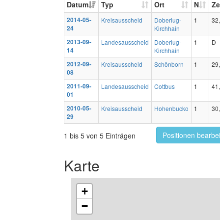
Datum
Typ
Ort
N
Ze
2014-05-
Kreisausscheid
Doberlug-
1
32
24
Kirchhain
2013-09-
Landesausscheid
Doberlug-
1
D
14
Kirchhain
2012-09-
Kreisausscheid
Schönborn
1
29
08
2011-09-
Landesausscheid
Cottbus
1
41
01
2010-05-
Kreisausscheid
Hohenbucko
1
30
29
Positionen bearbe
1 bis 5 von 5 Einträgen
Karte
+
−