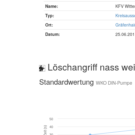
Name:
KFV Witte
Typ:
Kreisauss
Ort:
Gräfenhai
Datum:
25.06.201
Löschangriff nass wei
Standardwertung
WKO DIN-Pumpe
50
Zeit (s)
40
30