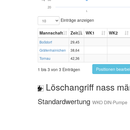
20
1.
Einträge anzeigen
Mannschaft
Zeit
WK1
WK2
Boßdorf
29,45
Gräfenhainichen
38,64
Tornau
42,36
Positionen bearbe
1 bis 3 von 3 Einträgen
Löschangriff nass mä
Standardwertung
WKO DIN-Pumpe