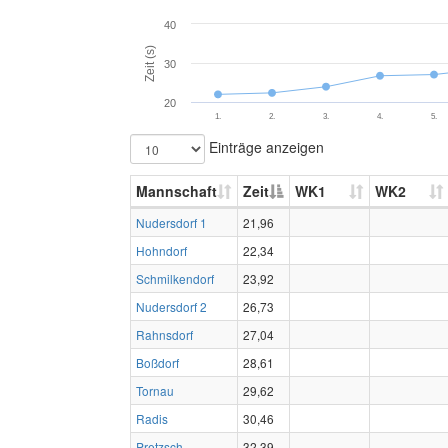
40
Zeit (s)
30
20
1.
2.
3.
4.
5.
Einträge anzeigen
Mannschaft
Zeit
WK1
WK2
Nudersdorf 1
21,96
Hohndorf
22,34
Schmilkendorf
23,92
Nudersdorf 2
26,73
Rahnsdorf
27,04
Boßdorf
28,61
Tornau
29,62
Radis
30,46
Pretzsch
32,39