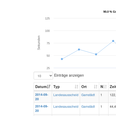
90.0 % Gü
90.0 % Gü
125
100
Sekunden
75
50
25
Einträge anzeigen
Datum
Typ
Ort
N
Zei
2014-09-
Landesausscheid
Gamstädt
1
122
20
2014-09-
Landesausscheid
Gamstädt
1
44,
20