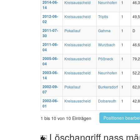
2014-06-
Kreisausscheid
Neunhofen
1
46,
14
2012-06-
Kreisausscheid
Triptis
1
49,
02
2011-07-
Pokallauf
Gahma
1
D
30
2011-06-
Kreisausscheid
Wurzbach
1
46,
04
2005-06-
Kreisausscheid
Pößneck
1
79,
04
2003-06-
Kreisausscheid
Neunhofen
1
52,
14
2002-09-
Pokallauf
Burkersdorf
1
62,
07
2002-06-
Kreisausscheid
Dobareuth
1
42,
01
Positionen bearbe
1 bis 10 von 10 Einträgen
Löschangriff nass mä