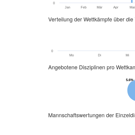
0
Jan
Feb
Mär
Apr
Mai
Verteilung der Wettkämpfe über di
0
Mo
Di
Mi
Angebotene Disziplinen pro Wettka
5.6%
5.6%
Mannschaftswertungen der Einzeldi