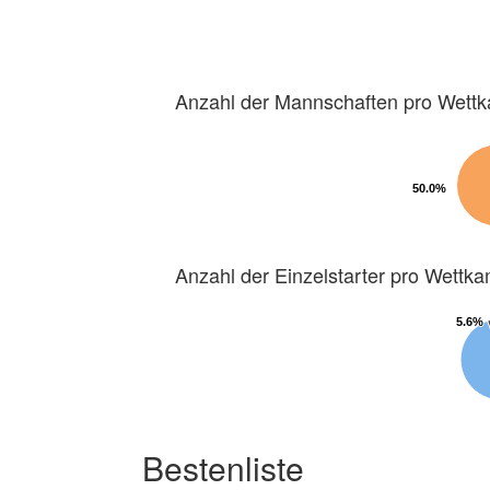
Anzahl der Mannschaften pro Wett
50.0%
50.0%
Anzahl der Einzelstarter pro Wettk
5.6%
5.6%
Bestenliste