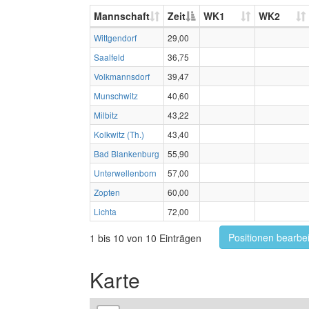
Mannschaft
Zeit
WK1
WK2
Wittgendorf
29,00
Saalfeld
36,75
Volkmannsdorf
39,47
Munschwitz
40,60
Milbitz
43,22
Kolkwitz (Th.)
43,40
Bad Blankenburg
55,90
Unterwellenborn
57,00
Zopten
60,00
Lichta
72,00
Positionen bearbe
1 bis 10 von 10 Einträgen
Karte