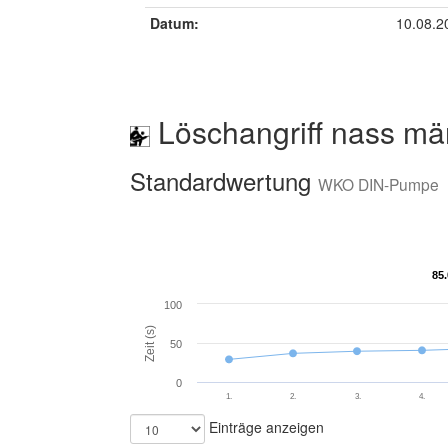
Datum:
10.08.2
Löschangriff nass mä
Standardwertung
WKO DIN-Pumpe
85
85
100
Zeit (s)
50
0
1.
2.
3.
4.
Einträge anzeigen