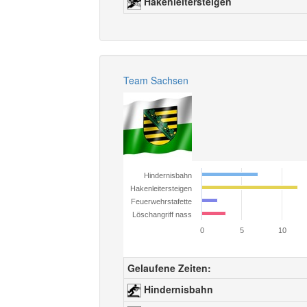
Hakenleitersteigen
Team Sachsen
Hindernisbahn
Hakenleitersteigen
Feuerwehrstafette
Löschangriff nass
0
5
10
Gelaufene Zeiten:
Hindernisbahn