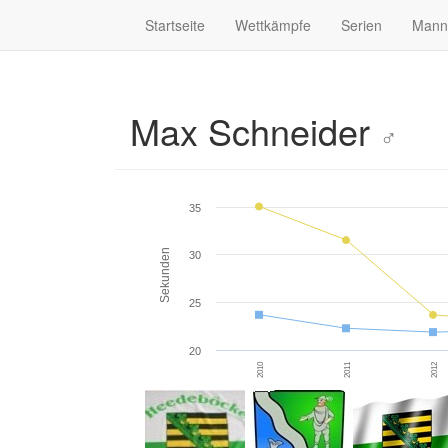
Startseite
Wettkämpfe
Serien
Mann
Max Schneider
♂
35
Sekunden
30
25
20
2010
2011
2012