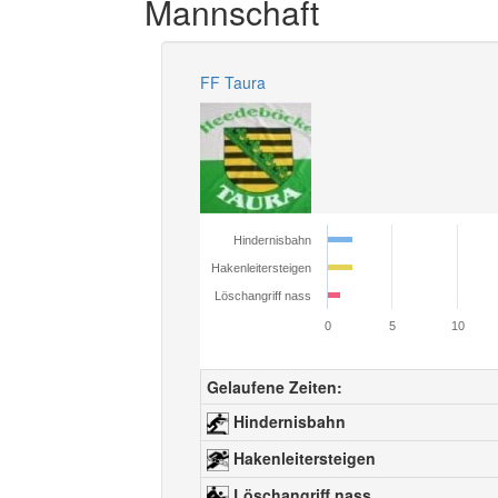
Mannschaft
FF Taura
Hindernisbahn
Hakenleitersteigen
Löschangriff nass
0
5
10
Gelaufene Zeiten:
Hindernisbahn
Hakenleitersteigen
Löschangriff nass