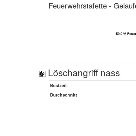
Feuerwehrstafette - Gelauf
50.0 % Feue
50.0 % Feue
Löschangriff nass
Bestzeit
Durchschnitt