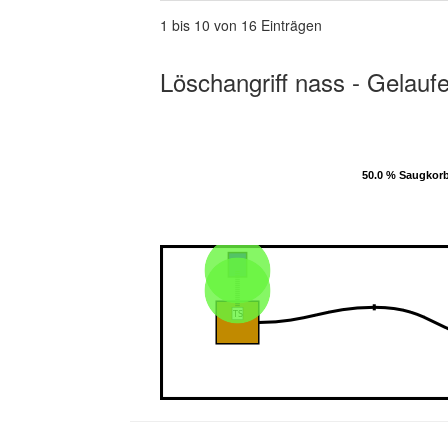
1 bis 10 von 16 Einträgen
Löschangriff nass - Gelauf
50.0 % Saugkor
50.0 % Saugkor