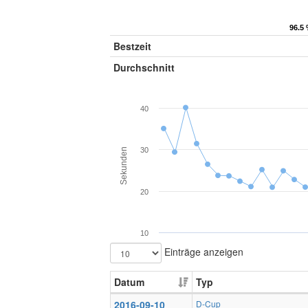
96.5 
96.5 
Bestzeit
Durchschnitt
40
30
Sekunden
20
10
Einträge anzeigen
Datum
Typ
2016-09-10
D-Cup