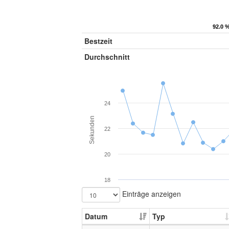
92.0 
92.0 
Bestzeit
Durchschnitt
24
Sekunden
22
20
18
Einträge anzeigen
Datum
Typ