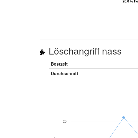
20.0 % F
20.0 % F
Löschangriff nass
Bestzeit
Durchschnitt
25