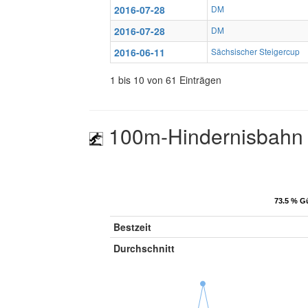
2016-07-28
DM
2016-07-28
DM
2016-06-11
Sächsischer Steigercup
1 bis 10 von 61 Einträgen
100m-Hindernisbahn
73.5 % Gü
73.5 % Gü
Bestzeit
Durchschnitt