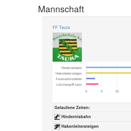
Mannschaft
FF Taura
Hindernisbahn
Hakenleitersteigen
Feuerwehrstafette
Löschangriff nass
0
5
10
Gelaufene Zeiten:
Hindernisbahn
Hakenleitersteigen