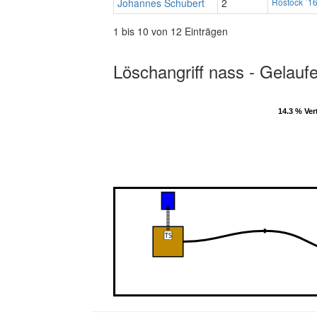
Johannes Schubert
2
Rostock ´1
1 bis 10 von 12 Einträgen
Löschangriff nass - Gelauf
14.3 % Vert
14.3 % Vert