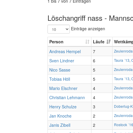
1 bis 7 von 7 Einträgen
Löschangriff nass - Mannsc
Einträge anzeigen
Person
Läufe
Wettkäm
Andreas Hempel
7
Zeulenroda
Sven Lindner
6
Taura ´13
,
C
Nico Sasse
5
Zeulenroda
Tobias Höll
5
Taura ´13
,
C
Mario Elschner
4
Zeulenroda
Christian Lehmann
4
Zeulenroda
Henry Schulze
3
Doberlug-Ki
Jan Knoche
2
Zeulenroda
Janis Zibell
2
Rostock ´1