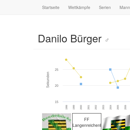
Startseite
Wettkämpfe
Serien
Mann
Danilo Bürger
♂
25
Sekunden
20
15
1998
1999
2000
2001
2002
2003
2004
2005
2006
FF
Langenreichenbach