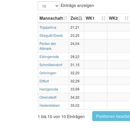
Einträge anzeigen
Mannschaft
Zeit
WK1
WK2
Tryppehna
21,21
Straguth/Deetz
23,25
Perlen der
24,04
Altmark
Elbingerode
28,22
Schmilkendorf
31,15
Gröningen
32,20
Ditfurt
32,29
Harzgerode
33,99
Olvenstedt
34,32
Hedersleben
35,02
Positionen bearbe
1 bis 10 von 10 Einträgen