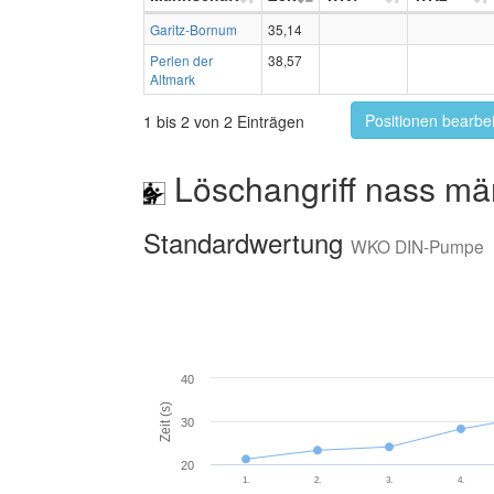
Garitz-Bornum
35,14
Perlen der
38,57
Altmark
Positionen bearbe
1 bis 2 von 2 Einträgen
Löschangriff nass mä
Standardwertung
WKO DIN-Pumpe
40
Zeit (s)
30
20
1.
2.
3.
4.