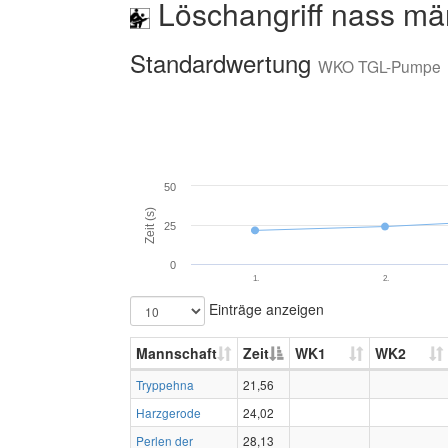
Löschangriff nass mä
Standardwertung
WKO TGL-Pumpe
50
Zeit (s)
25
0
1.
2.
Einträge anzeigen
Mannschaft
Zeit
WK1
WK2
Tryppehna
21,56
Harzgerode
24,02
Perlen der
28,13