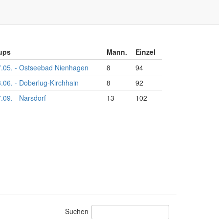
ups
Mann.
Einzel
.05. - Ostseebad Nienhagen
8
94
.06. - Doberlug-Kirchhain
8
92
.09. - Narsdorf
13
102
Suchen