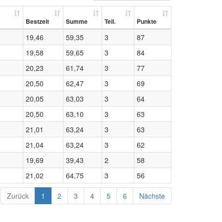
Bestzeit
Summe
Teil.
Punkte
19,46
59,35
3
87
19,58
59,65
3
84
20,23
61,74
3
77
20,50
62,47
3
69
20,05
63,03
3
64
20,50
63,10
3
63
21,01
63,24
3
63
21,04
63,24
3
62
19,69
39,43
2
58
21,02
64,75
3
56
Zurück
1
2
3
4
5
6
Nächste