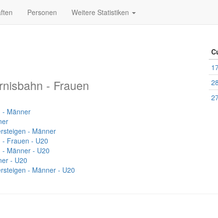
ften
Personen
Weitere Statistiken
C
17
rnisbahn - Frauen
28
27
n - Männer
ner
ersteigen - Männer
 - Frauen - U20
n - Männer - U20
er - U20
ersteigen - Männer - U20