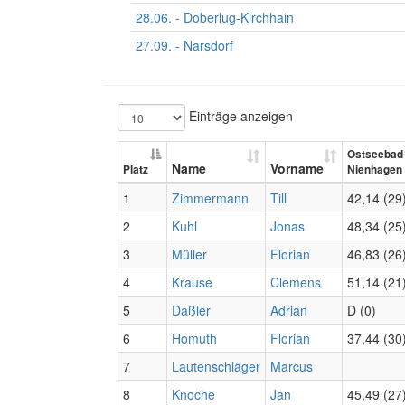
28.06. - Doberlug-Kirchhain
27.09. - Narsdorf
Einträge anzeigen
Ostseebad
Name
Vorname
Platz
Nienhagen
1
Zimmermann
Till
42,14 (29
2
Kuhl
Jonas
48,34 (25
3
Müller
Florian
46,83 (26
4
Krause
Clemens
51,14 (21
5
Daßler
Adrian
D (0)
6
Homuth
Florian
37,44 (30
7
Lautenschläger
Marcus
8
Knoche
Jan
45,49 (27