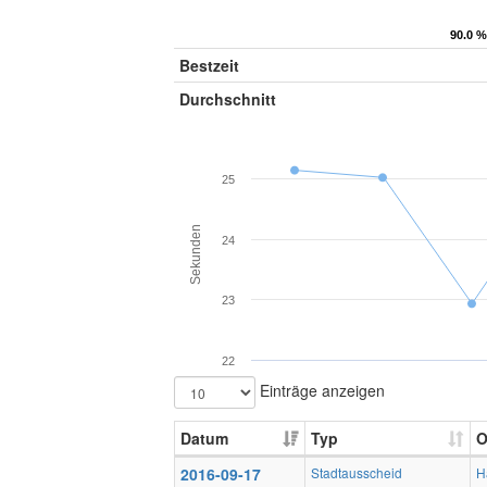
90.0 %
90.0 %
Bestzeit
Durchschnitt
25
Sekunden
24
23
22
Einträge anzeigen
Datum
Typ
O
2016-09-17
Stadtausscheid
H