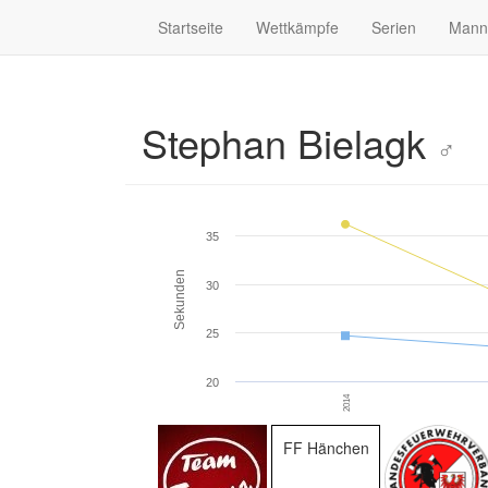
Startseite
Wettkämpfe
Serien
Mann
Stephan Bielagk
♂
35
Sekunden
30
25
20
2014
FF Hänchen