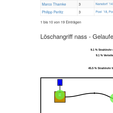
Marco Thamke
3
Narsdorf ´14
Philipp Perlitz
3
Poel ´18
,
Po
1 bis 10 von 19 Einträgen
Löschangriff nass - Gelauf
9.1 % Strahlrohr 
9.1 % Strahlrohr 
9.1 % Verteil
9.1 % Verteil
45.5 % Strahlrohr l
45.5 % Strahlrohr l