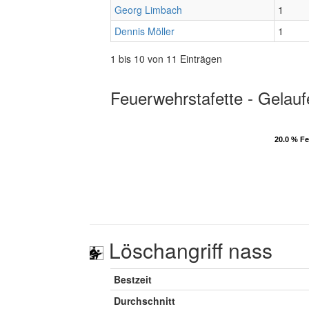
Georg Limbach
1
Dennis Möller
1
1 bis 10 von 11 Einträgen
Feuerwehrstafette - Gelauf
20.0 % F
20.0 % F
Löschangriff nass
Bestzeit
Durchschnitt