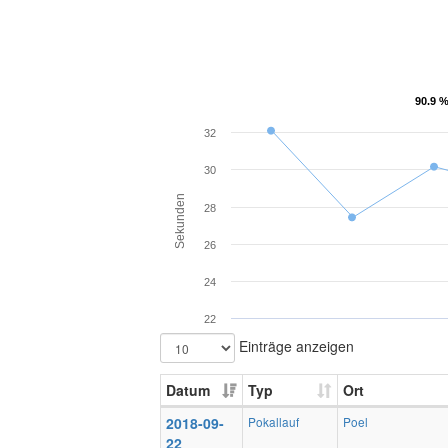
90.9 %
90.9 %
32
30
Sekunden
28
26
24
22
Einträge anzeigen
Datum
Typ
Ort
2018-09-
Pokallauf
Poel
22