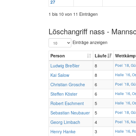
27
1 bis 10 von 11 Einträgen
Löschangriff nass - Mannsc
Einträge anzeigen
Person
Läufe
Wettkämp
Ludwig Breßler
8
Poel ´18
,
Gü
Kai Salow
8
Halle ´16
,
Os
Christian Grosche
6
Poel ´18
,
Gü
Steffen Köster
6
Halle ´16
,
Os
Robert Eschment
5
Halle ´16
,
Os
Sebastian Neubauer
5
Poel ´18
,
Gü
Georg Limbach
4
Poel ´16
,
Nar
Henry Hanke
3
Halle ´16
,
Ro