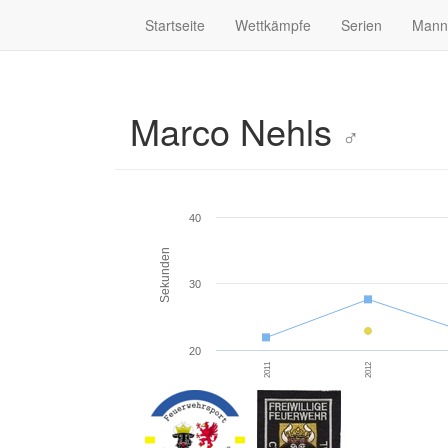
Startseite
Wettkämpfe
Serien
Mann
Marco Nehls
♂
40
Sekunden
30
20
2011
2012