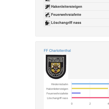
Hakenleitersteigen
Feuerwehrstafette
Löschangriff nass
FF Charlottenthal
Hindernisbahn
Hakenleitersteigen
Feuerwehrstafette
Löschangriff nass
0
2
4