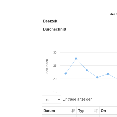
95.5 
95.5 
Bestzeit
Durchschnitt
30
Sekunden
25
20
15
Einträge anzeigen
Datum
Typ
Ort