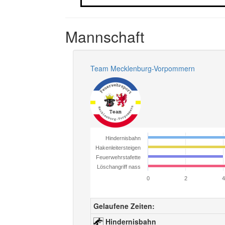
Mannschaft
Team Mecklenburg-Vorpommern
Hindernisbahn
Hakenleitersteigen
Feuerwehrstafette
Löschangriff nass
0
2
4
Gelaufene Zeiten:
Hindernisbahn